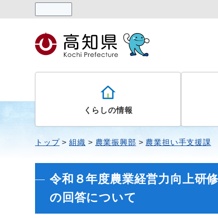
読み上げる
くらしの情報
トップ
組織
農業振興部
農業担い手支援課
令和８年度農業経営力向上研
の回答について