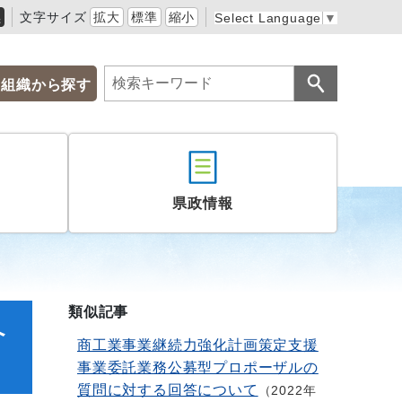
黒
文字サイズ
拡大
標準
縮小
Select Language
▼
組織から探す
県政情報
類似記事
へ
商工業事業継続力強化計画策定支援
事業委託業務公募型プロポーザルの
質問に対する回答について
2022年