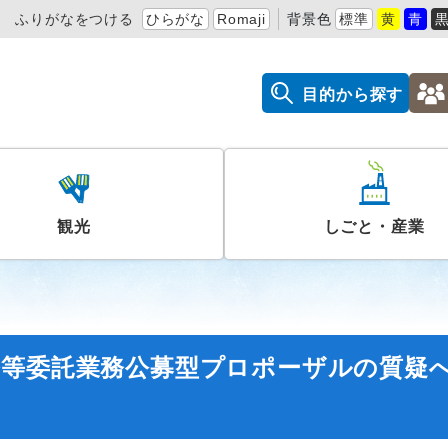
ふりがなをつける
ひらがな
Romaji
背景色
標準
黄
青
目的から探す
観光
しごと・産業
修等委託業務公募型プロポーザルの質疑