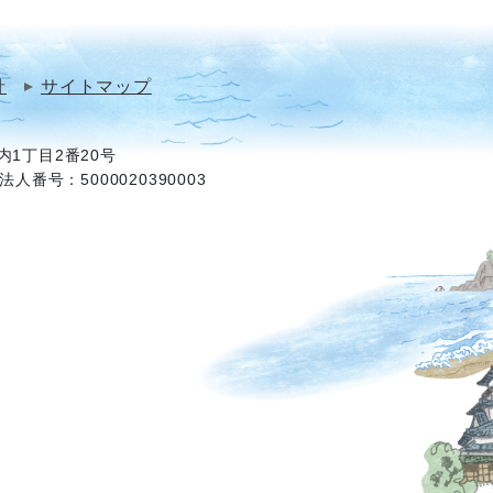
針
サイトマップ
1丁目2番20号
法人番号：5000020390003