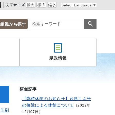
黒
文字サイズ
拡大
標準
縮小
Select Language
▼
組織から探す
県政情報
類似記事
【臨時休館のお知らせ】台風１４号
の接近による休館について
2022年
を印刷
12月07日