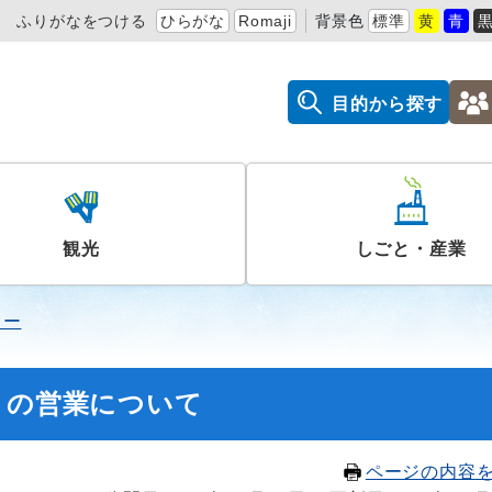
ふりがなをつける
ひらがな
Romaji
背景色
標準
黄
青
目的から探す
観光
しごと・産業
ター
）の営業について
ページの内容