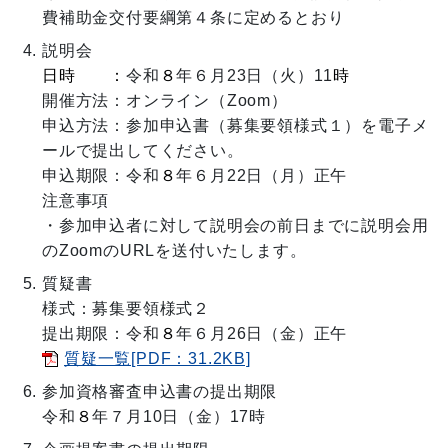
費補助金交付要綱第４条に定めるとおり
説明会
日時 ：
令和
８
年６月23日（火）11
時
開催方法：オンライン（Zoom）
申込方法：参加申込書（募集要領様式１）を電子メ
ールで提出してください。
申込期限：令和
８
年６月22日（月）正午
注意事項
・参加申込者に対して説明会の前日までに説明会用
のZoomのURLを送付いたします。
質疑書
様式：募集要領様式２
提出期限：令和
８
年６月26日（金）正午
質疑一覧[PDF：31.2KB]
参加資格審査申込書の提出期限
令和
８
年７月10日（金）17時