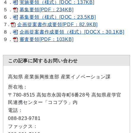
４．
実施要領（様式）[DOC：137KB]
５．
募集要領[PDF：234KB]
６．
募集要領（様式）[DOC：23.5KB]
７.
企画提案書作成要領[PDF：82.9KB]
８．
企画提案書作成要領（様式）[DOCX：30.1KB]
９．
審査要領[PDF：103KB]
この記事に関するお問い合わせ
高知県 産業振興推進部 産業イノベーション課
所在地：
〒780-8515 高知市永国寺町6番28号 高知県産学官
民連携センター「ココプラ」内
電話：
088-823-9781
ファックス：