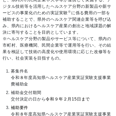
ジタル技術等を活用したヘルスケア分野の新製品や新サ
※
ービスの事業化のための実証実験
に係る費用の一部を
補助することで、県外のヘルスケア関連企業等を呼び込
み、県内におけるヘルスケア産業の創出と地域課題の解
決に寄与することを目的としています。
※ヘルスケア分野の製品やサービス等について、県内の
市町村、医療機関、民間企業等で運用等を行い、その結
果を検証して技術の高度化や使用環境に応じた改修等を
行い、社会実装を目指すもの。
募集件名
令和
８
年度高知県ヘルスケア産業実証実験支援事業
費補助金
補助金交付期間
交付決定の日から
令和９年２月15日まで
補助要件
令和
８
年度高知県ヘルスケア産業実証実験支援事業