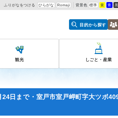
ふりがなをつける
ひらがな
Romaji
背景色
標準
黄
青
目的から探す
観光
しごと・産業
月24日まで・室戸市室戸岬町字大ツボ409