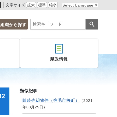
黒
文字サイズ
拡大
標準
縮小
Select Language
▼
組織から探す
県政情報
類似記事
2
随時売却物件（宿毛市桜町）
2021
年03月25日