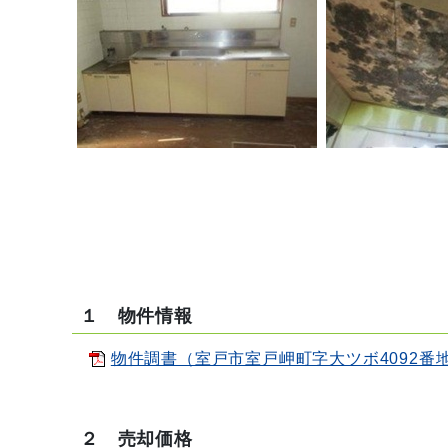
１ 物件情報
物件調書（室戸市室戸岬町字大ツボ4092番地1）
２ 売却価格