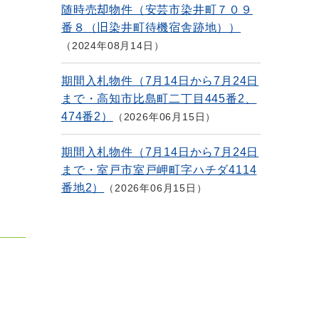
随時売却物件（安芸市染井町７０９
番８（旧染井町待機宿舎跡地））
2024年08月14日
期間入札物件（7月14日から7月24日
まで・高知市比島町二丁目445番2、
474番2）
2026年06月15日
期間入札物件（7月14日から7月24日
まで・室戸市室戸岬町字ハチダ4114
番地2）
2026年06月15日