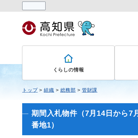
読み上げる
くらしの情報
トップ
組織
総務部
管財課
期間入札物件（7月14日から7
番地1）