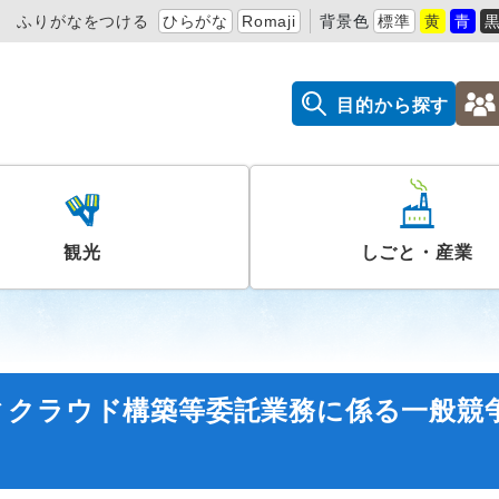
ふりがなをつける
ひらがな
Romaji
背景色
標準
黄
青
目的から探す
観光
しごと・産業
ィクラウド構築等委託業務に係る一般競