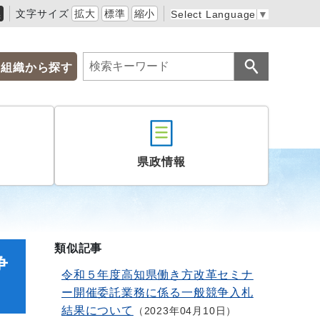
黒
文字サイズ
拡大
標準
縮小
Select Language
▼
組織から探す
県政情報
類似記事
争
令和５年度高知県働き方改革セミナ
ー開催委託業務に係る一般競争入札
結果について
2023年04月10日