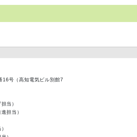
目1番16号（高知電気ビル別館7
庁担当）
推進担当）
当）
担当）