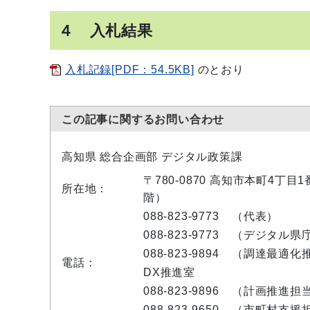
４ 入札結果
入札記録[PDF：54.5KB]
のとおり
この記事に関するお問い合わせ
高知県 総合企画部 デジタル政策課
〒780-0870 高知市本町4丁
所在地：
階）
088-823-9773
（代表）
088-823-9773
（デジタル県
088-823-9894
（調達最適化
電話：
DX推進室
088-823-9896
（計画推進担
088-823-9650
（市町村支援