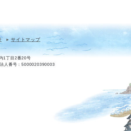
針
サイトマップ
1丁目2番20号
法人番号：5000020390003