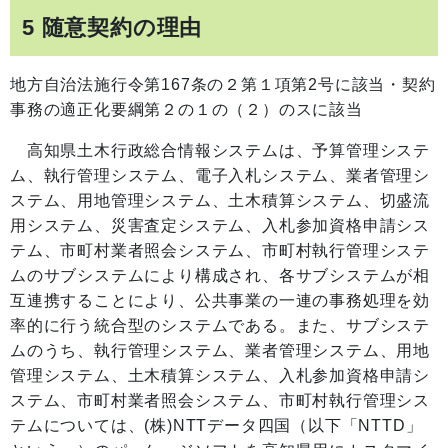
5 随意契約の理由
地方自治法施行令第167条の２第１項第2号に該当・契約
事務の適正化要綱第２の１の（２）のスに該当
高知県土木行政総合情報システムは、予算管理システ
ム、執行管理システム、電子入札システム、業者管理シ
ステム、用地管理システム、土木積算システム、切盛流
用システム、災害査定システム、入札参加資格申請シス
テム、市町村業者照会システム、市町村執行管理システ
ムのサブシステムにより構成され、各サブシステムが相
互連携することにより、公共事業の一連の事務処理を効
率的に行う統合型のシステムである。また、サブシステ
ムのうち、執行管理システム、業者管理システム、用地
管理システム、土木積算システム、入札参加資格申請シ
ステム、市町村業者照会システム、市町村執行管理シス
テムについては、(株)NTTデータ四国（以下「NTTD」