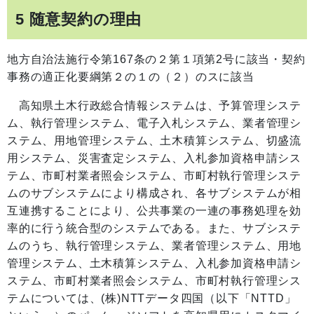
5 随意契約の理由
地方自治法施行令第167条の２第１項第2号に該当・契約
事務の適正化要綱第２の１の（２）のスに該当
高知県土木行政総合情報システムは、予算管理システ
ム、執行管理システム、電子入札システム、業者管理シ
ステム、用地管理システム、土木積算システム、切盛流
用システム、災害査定システム、入札参加資格申請シス
テム、市町村業者照会システム、市町村執行管理システ
ムのサブシステムにより構成され、各サブシステムが相
互連携することにより、公共事業の一連の事務処理を効
率的に行う統合型のシステムである。また、サブシステ
ムのうち、執行管理システム、業者管理システム、用地
管理システム、土木積算システム、入札参加資格申請シ
ステム、市町村業者照会システム、市町村執行管理シス
テムについては、(株)NTTデータ四国（以下「NTTD」