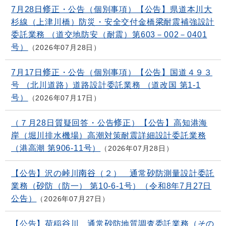
7月28日修正・公告（個別事項）【公告】県道本川大
杉線（上津川橋）防災・安全交付金橋梁耐震補強設計
委託業務 （道交地防安（耐震）第603－002－0401
号）
2026年07月28日
7月17日修正・公告（個別事項）【公告】国道４９３
号 （北川道路）道路設計委託業務 （道改国 第1-1
号）
2026年07月17日
（７月28日質疑回答・公告修正）【公告】高知港海
岸（堀川排水機場）高潮対策耐震詳細設計委託業務
（港高潮 第906-11号）
2026年07月28日
【公告】沢の峠川南谷（２） 通常砂防測量設計委託
業務（砂防（防一） 第10-6-1号）（令和8年7月27日
公告）
2026年07月27日
【公告】荷稲谷川 通常砂防地質調査委託業務（その