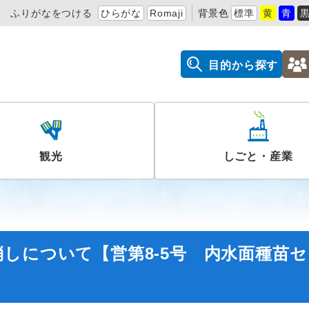
ふりがなをつける
ひらがな
Romaji
背景色
標準
黄
青
目的から探す
観光
しごと・産業
しについて【営第8-5号 内水面種苗セ