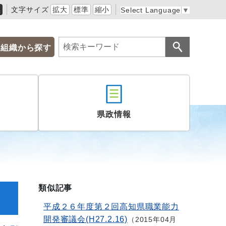
黒
文字サイズ
拡大
標準
縮小
Select Language
▼
組織から探す
県政情報
類似記事
平成２６年度第２回高知県職業能力
開発審議会(H27.2.16)
2015年04月