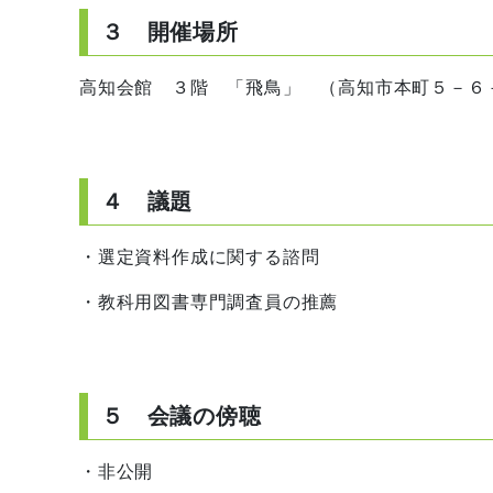
３ 開催場所
高知会館 ３階 「飛鳥」 （高知市本町５－６
４ 議題
・選定資料作成に関する諮問
・教科用図書専門調査員の推薦
５ 会議の傍聴
・非公開