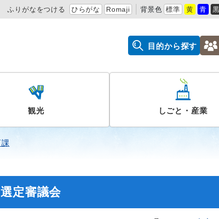
ふりがなをつける
ひらがな
Romaji
背景色
標準
黄
青
目的から探す
観光
しごと・産業
育課
書選定審議会