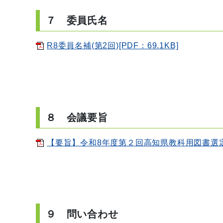
７ 委員氏名
R8委員名補(第2回)[PDF：69.1KB]
８ 会議要旨
【要旨】令和8年度第２回高知県教科用図書選定審議
９ 問い合わせ