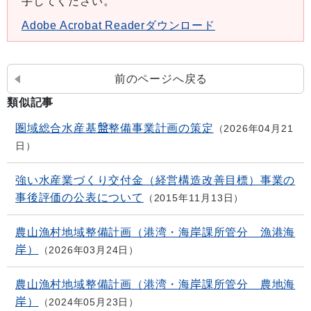
手してください。
Adobe Acrobat Readerダウンロード
前のページへ戻る
類似記事
圏域総合水産基盤整備事業計画の策定
2026年04月21
日
強い水産業づくり交付金（経営構造改善目標）事業の
事後評価の公表について
2015年11月13日
農山漁村地域整備計画（港湾・海岸課所管分 漁港海
岸）
2026年03月24日
農山漁村地域整備計画（港湾・海岸課所管分 農地海
岸）
2024年05月23日