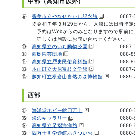
中部（高知市以外）
⑨
香美市立やなせたかし記念館
0887-59
※令和７年３月29日から、入館には日時指定
予約はWebからのみとなりますので事前にご
詳しくは施設にお問い合わせください。
⑩
高知県立のいち動物公園
0887-56-
⑪
西島園芸団地
088-863-3
⑫
高知県立歴史民俗資料館
088-862-
⑬
本山町立大原富枝文学館
0887-76-
⑭
越知町立横倉山自然の森博物館
0889-2
西部
⑮
海洋堂ホビー館四万十
0880-29-
⑯
海のギャラリー
0880-85-0
⑰
高知県立足摺海洋館
0880-85-
⑱
四万十川学遊館あきついお
0880-37