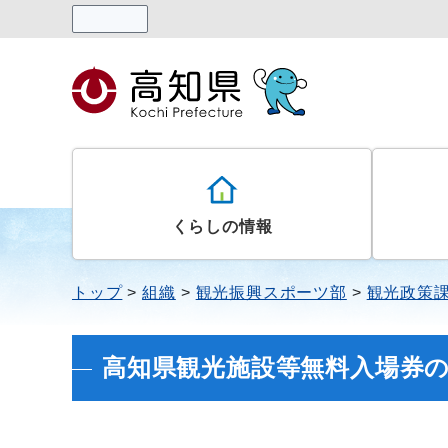
読み上げる
くらしの情報
トップ
組織
観光振興スポーツ部
観光政策
高知県観光施設等無料入場券