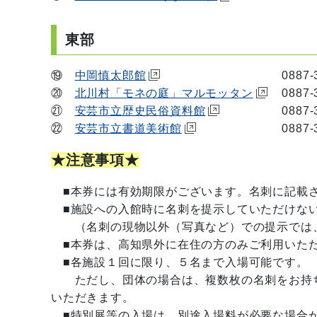
東部
⑲
中岡慎太郎館
0887-38-8
⑳
北川村「モネの庭」マルモッタン
0887-3
㉑
安芸市立歴史民俗資料館
0887-34-
㉒
安芸市立書道美術館
0887-34-
★注意事項★
■本券には有効期限がございます。名刺に記載さ
■施設への入館時に名刺を提示していただけない
（名刺の現物以外（写真など）での提示では、
■本券は、高知県外に在住の方のみご利用いただ
■各施設１回に限り、５名まで入場可能です。
ただし、団体の場合は、複数枚の名刺をお持ち
いただきます。
■特別展等の入場は、別途入場料が必要な場合