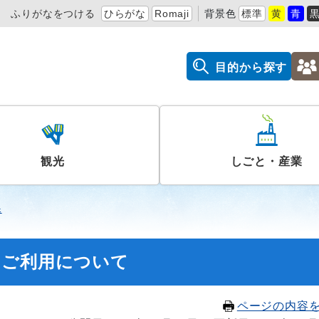
ふりがなをつける
ひらがな
Romaji
背景色
標準
黄
青
目的から探す
観光
しごと・産業
課
のご利用について
ページの内容