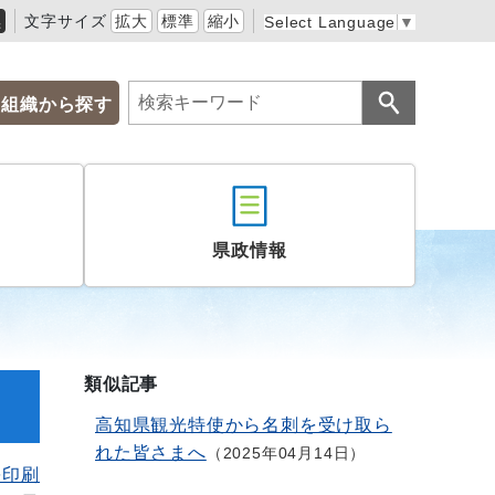
黒
文字サイズ
拡大
標準
縮小
Select Language
▼
組織から探す
県政情報
類似記事
高知県観光特使から名刺を受け取ら
れた皆さまへ
2025年04月14日
を印刷