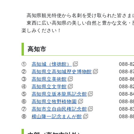
高知県観光特使から名刺を受け取られた皆さまに
東西に広い高知県の美しい自然と豊かな文化・
楽しみください！
高知市
①
高知城（懐徳館）
088-824-5
②
高知県立高知城歴史博物館
088-871
③
高知県立美術館
088-866-8
④
高知県立文学館
088-822-0
⑤
高知県立坂本龍馬記念館
088-841-
⑥
高知県立牧野植物園
088-882-
⑦
高知市立自由民権記念館
088-831-
⑧
横山隆一記念まんが館
088-883-