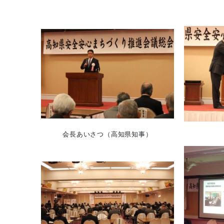
会長
あいさつ
（高知県知事）
功労団