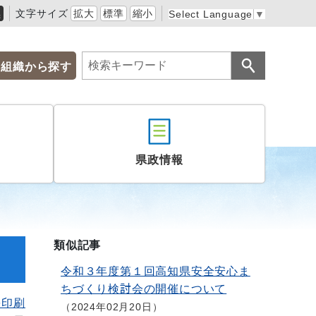
黒
文字サイズ
拡大
標準
縮小
Select Language
▼
組織から探す
県政情報
類似記事
令和３年度第１回高知県安全安心ま
ちづくり検討会の開催について
を印刷
2024年02月20日