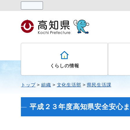
読み上げる
くらしの情報
トップ
組織
文化生活部
県民生活課
平成２３年度高知県安全安心