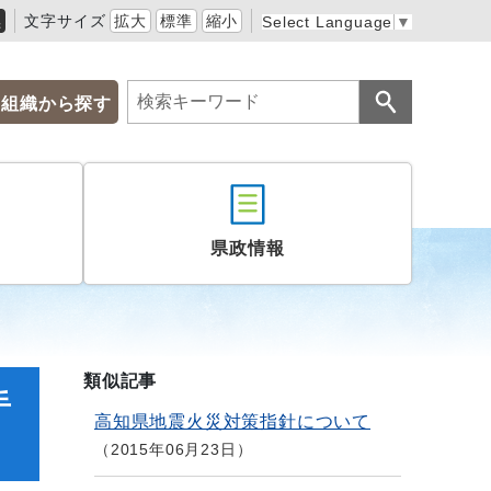
黒
文字サイズ
拡大
標準
縮小
Select Language
▼
組織から探す
県政情報
類似記事
手
高知県地震火災対策指針について
2015年06月23日