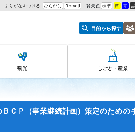
ふりがなをつける
ひらがな
Romaji
背景色
標準
黄
青
目的から探す
観光
しごと・産業
のＢＣＰ（事業継続計画）策定のための