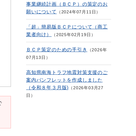
事業継続計画（ＢＣＰ）の策定のお
願いについて
2024年07月11日
「超」簡易版ＢＣＰについて（商工
業者向け）
2025年02月19日
ＢＣＰ策定のための手引き
2026年
07月13日
高知県南海トラフ地震対策支援のご
案内パンフレットを作成しました
（令和８年３月版)
2026年03月27
日
で