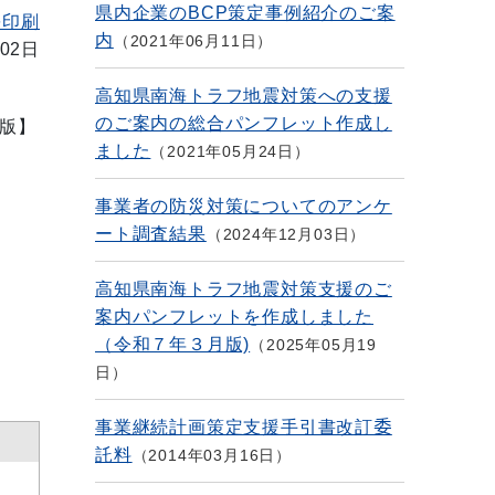
県内企業のBCP策定事例紹介のご案
を印刷
内
2021年06月11日
02日
高知県南海トラフ地震対策への支援
よ
のご案内の総合パンフレット作成し
版】
ました
2021年05月24日
事業者の防災対策についてのアンケ
ート調査結果
2024年12月03日
高知県南海トラフ地震対策支援のご
案内パンフレットを作成しました
（令和７年３月版)
2025年05月19
日
事業継続計画策定支援手引書改訂委
託料
2014年03月16日