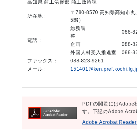
高知県 商工労働部 商工政策課
〒780-8570 高知県高知市
所在地：
5階）
総務調
088-8
整
電話：
企画
088-8
外国人材受入推進室
088-8
ファックス：
088-823-9261
メール：
151401@ken.pref.kochi.lg.j
PDFの閲覧にはAdobe社
す。下記のAdobe Ac
Adobe Acrobat Re