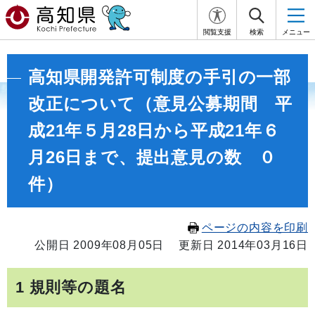
閲覧支援
検索
メニュー
高知県開発許可制度の手引の一部
改正について（意見公募期間 平
成21年５月28日から平成21年６
月26日まで、提出意見の数 ０
件）
ページの内容を印刷
公開日 2009年08月05日
更新日 2014年03月16日
1 規則等の題名