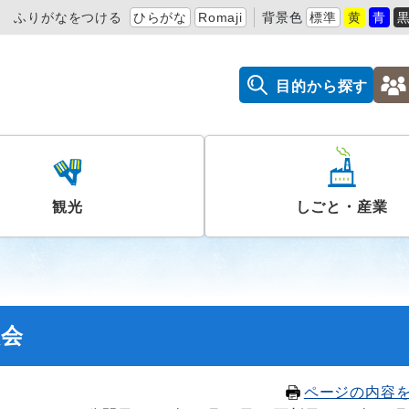
ふりがなをつける
ひらがな
Romaji
背景色
標準
黄
青
目的から探す
観光
しごと・産業
員会
ページの内容