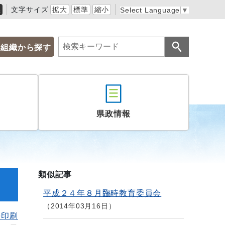
黒
文字サイズ
拡大
標準
縮小
Select Language
▼
組織から探す
県政情報
類似記事
平成２４年８月臨時教育委員会
2014年03月16日
を印刷