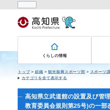
読み上げる
くらしの情報
トップ
組織
観光振興スポーツ部
スポーツ
カテゴリを全て表示する
高知県立武道館の設置及び管理
教育委員会規則第25号)の一