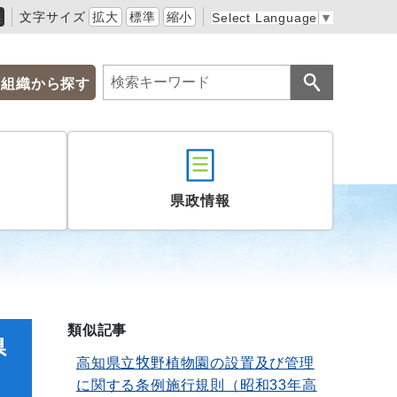
黒
文字サイズ
拡大
標準
縮小
Select Language
▼
組織から探す
県政情報
類似記事
県
高知県立牧野植物園の設置及び管理
に関する条例施行規則（昭和33年高