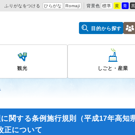
ふりがなをつける
ひらがな
Romaji
背景色
標準
黄
青
目的から探す
観光
しごと・産業
課
に関する条例施行規則（平成17年高知
部改正について