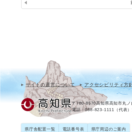
サイトの運営について
アクセシビリティ方
〒780-8570
高知県高知市丸ノ内
電話：088-823-1111（代表）
県庁舎配置一覧
電話番号表
県庁周辺のご案内