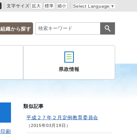
黒
文字サイズ
拡大
標準
縮小
Select Language
▼
組織から探す
県政情報
類似記事
平成２７年２月定例教育委員会
2015年03月19日
を印刷