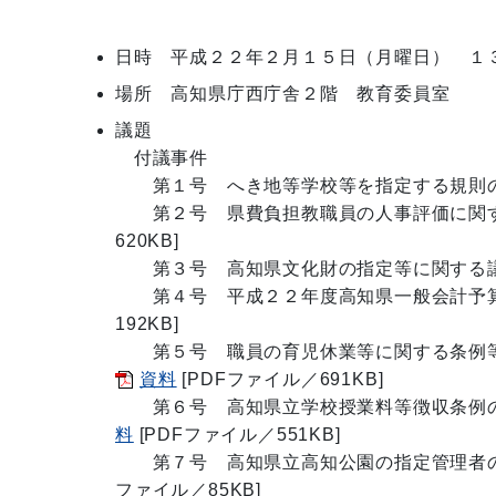
日時 平成２２年２月１５日（月曜日） １
場所 高知県庁西庁舎２階 教育委員室
議題
付議事件
第１号 へき地等学校等を指定する規則
第２号 県費負担教職員の人事評価に関
620KB]
第３号 高知県文化財の指定等に関す
第４号 平成２２年度高知県一般会計予
192KB]
第５号 職員の育児休業等に関する条例等
資料
[PDFファイル／691KB]
第６号 高知県立学校授業料等徴収条例の
料
[PDFファイル／551KB]
第７号 高知県立高知公園の指定管理者の
ファイル／85KB]