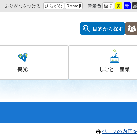
ふりがなをつける
ひらがな
Romaji
背景色
標準
黄
青
目的から探す
観光
しごと・産業
会
ページの内容