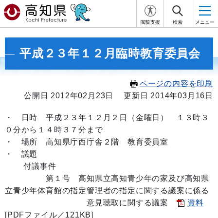
閲覧支援
検索
メニュー
平成２３年１２月臨時教育委員会
ページの内容を印刷
公開日 2012年02月23日
更新日 2014年03月16日
・ 日時 平成２３年１２月２日（金曜日） １３時３
０分から１４時３７分まで
・ 場所 高知県庁西庁舎２階 教育委員室
・ 議題
付議事件
第１号 高知県立高知青少年の家及び高知県
立青少年体育館の指定管理者の指定に関する議案に係る
意見聴取に関する議案
資料
[PDFファイル／121KB]