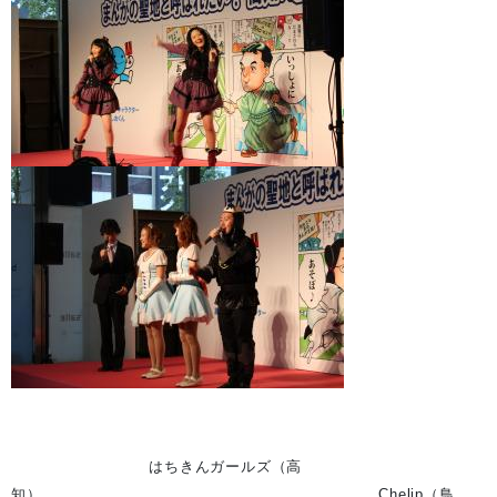
はちきんガールズ（高
知） Chelip（鳥