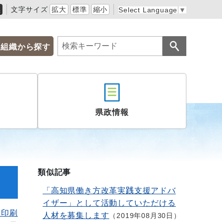
黒
文字サイズ
拡大
標準
縮小
Select Language
▼
組織から探す
県政情報
類似記事
「高知県働き方改革実践支援アドバ
イザー」として活動していただける
を印刷
人材を募集します
2019年08月30日