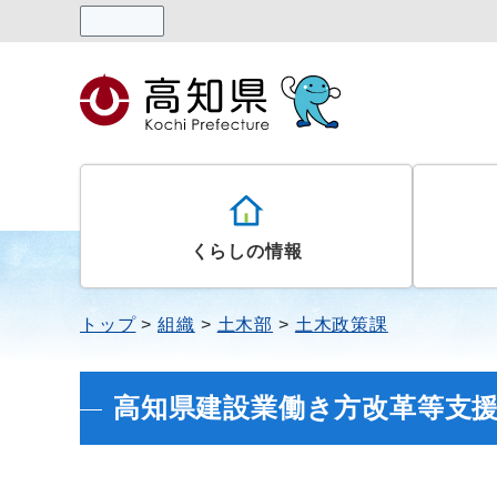
読み上げる
くらしの情報
トップ
組織
土木部
土木政策課
高知県建設業働き方改革等支