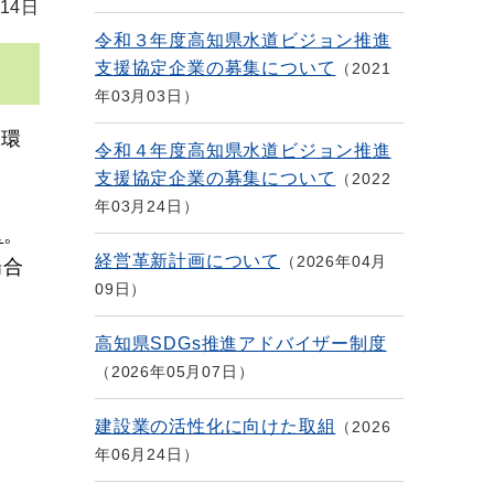
14日
令和３年度高知県水道ビジョン推進
支援協定企業の募集について
2021
年03月03日
用環
令和４年度高知県水道ビジョン推進
。
支援協定企業の募集について
2022
。
年03月24日
ん
。
経営革新計画について
2026年04月
場合
09日
高知県SDGs推進アドバイザー制度
2026年05月07日
建設業の活性化に向けた取組
2026
年06月24日