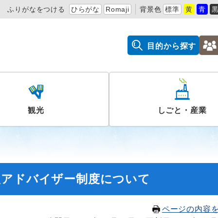
ふりがなをつける
ひらがな
Romaji
背景色
標準
黄
青
目的から探す
観光
しごと・産業
援アドバイザー制度について
ページの内容