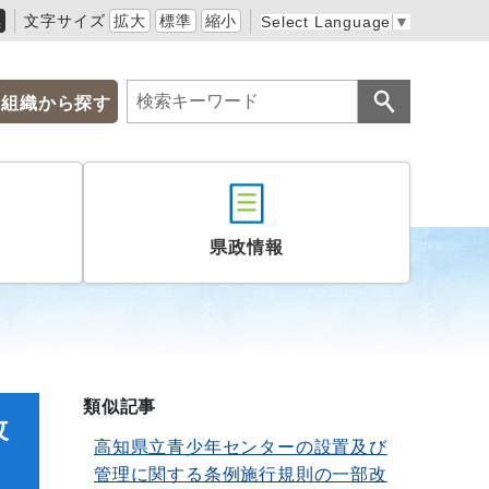
黒
文字サイズ
拡大
標準
縮小
Select Language
▼
組織から探す
県政情報
類似記事
改
高知県立青少年センターの設置及び
管理に関する条例施行規則の一部改