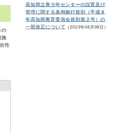
高知県立青少年センターの設置及び
管理に関する条例施行規則（平成８
年高知県教育委員会規則第２号）の
一部改正について
2023年08月08日
号の
例施
合性