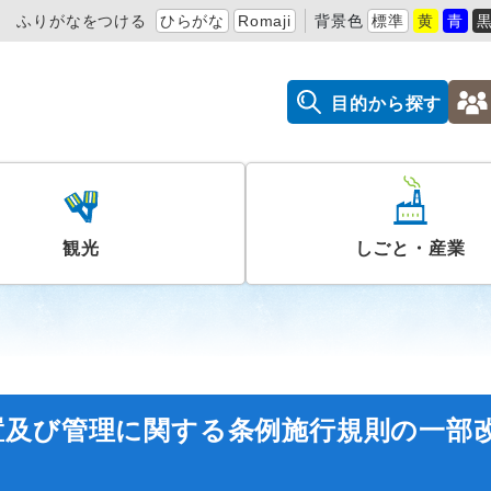
ふりがなをつける
ひらがな
Romaji
背景色
標準
黄
青
目的から探す
観光
しごと・産業
置及び管理に関する条例施行規則の一部