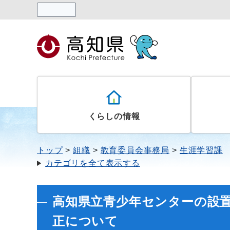
読み上げる
くらしの情報
トップ
組織
教育委員会事務局
生涯学習課
カテゴリを全て表示する
高知県立青少年センターの設
正について