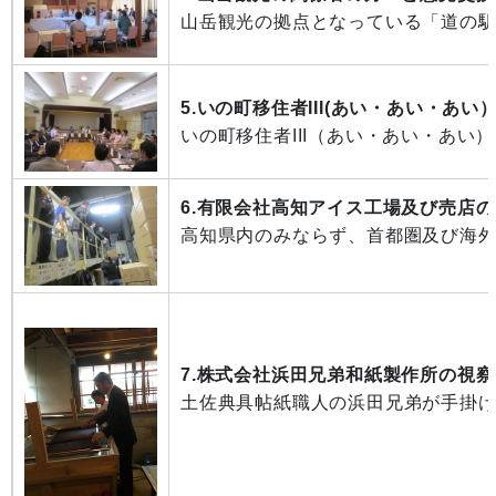
山岳観光の拠点となっている「道の
5.いの町移住者III(あい・あい・あ
いの町移住者III（あい・あい・あ
6.有限会社高知アイス工場及び売店
高知県内のみならず
7.株式会社浜田兄弟和紙製作所の視察
土佐典具帖紙職人の浜田兄弟が手掛