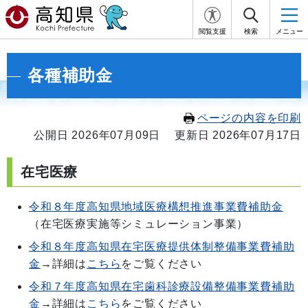
閲覧支援
検索
メニュー
各種補助金
ページの内容を印刷
公開日 2026年07月09日
更新日 2026年07月17日
在宅医療
令和８年度高知県地域医療構想推進事業費補助金
（在宅医療実施等シミュレーション事業）
令和８年度高知県在宅医療提供体制整備事業費補助
金
→詳細は
こちら
をご覧ください
令和７年度高知県在宅歯科診療設備整備事業費補助
金
→詳細は
こちら
をご覧ください