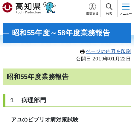
閲覧支援
検索
メニュー
昭和55年度～58年度業務報告
ページの内容を印刷
公開日 2019年01月22日
昭和55年度業務報告
１ 病理部門
アユのビブリオ病対策試験