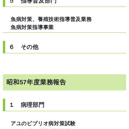
５ 指導普及部門
魚病対策、養殖技術指導普及業務
魚病対策指導事業
６ その他
昭和57年度業務報告
１ 病理部門
アユのビブリオ病対策試験