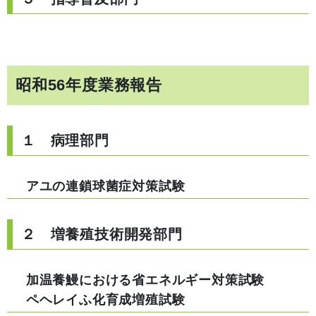
昭和56年度業務報告
１ 病理部門
アユの連鎖球菌症対策試験
２ 増養殖技術開発部門
加温養鰻における省エネルギー対策試験
ペヘレイふ化育成増殖試験