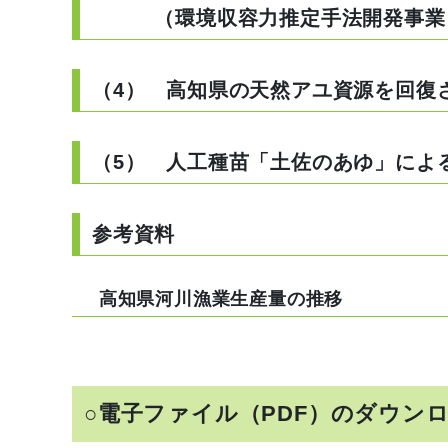
（環境収容力推定手法開発事業
（4） 高知県の天然アユ資源を回復
（5） 人工種苗「土佐のあゆ」によ
参考資料
高知県河川漁業生産量の推移
○電子ファイル（PDF）のダウン