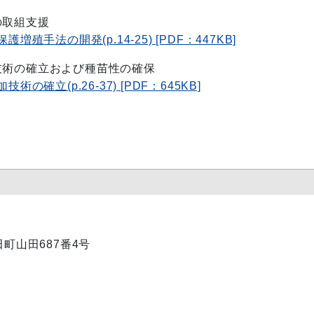
の取組支援
殖手法の開発(p.14-25) [PDF：447KB]
技術の確立および種苗性の確保
確立(p.26-37) [PDF：645KB]
田町山田687番4号