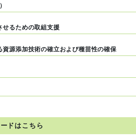
）
させるための取組支援
る資源添加技術の確立および種苗性の確保
ロードはこちら