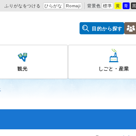
ふりがなをつける
ひらがな
Romaji
背景色
標準
黄
青
目的から探す
観光
しごと・産業
ー