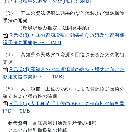
よび生息環境の調査・分析[PDF：3MB]
（3） アユの資源増殖に効果的な放流および資源保護
手法の開発
（環境収容力推定手法開発事業）
R元-3(3) アユの資源増殖に効果的な放流及び資源保
護手法の開発[PDF：3MB]
（4） 高知県の天然アユ資源を回復させるための取組
支援
R元-3(4) 高知県のアユ資源量の維持・増大に向けた
取組支援事業[PDF：11MB]
（5） 人工種苗「土佐のあゆ」による資源添加技術の
確立および種苗性の確保
R元-3(5) 人工種苗「土佐のあゆ」の種苗性評価事業
[PDF：9MB]
参考資料 高知県河川漁業生産量の推移
アユの市場別取扱量の推移