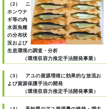
（2） ニ
ホンウナ
ギ等の内
水面魚種
の分布状
況および
生息環境の調査・分析
（環境収容力推定手法開発事業）
（3） アユの資源増殖に効果的な放流お
よび資源保護手法の開発
（環境収容力推定手法開発事業）
（4） 高知県のアユ資源量の維持・増大