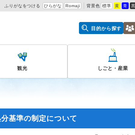
ふりがなをつける
ひらがな
Romaji
背景色
標準
黄
青
目的から探す
観光
しごと・産業
処分基準の制定について