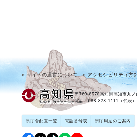
サイトの運営について
アクセシビリティ方
〒780-8570
高知県高知市丸ノ内
電話：088-823-1111（代表）
県庁舎配置一覧
電話番号表
県庁周辺のご案内