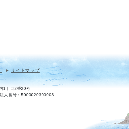
針
サイトマップ
1丁目2番20号
法人番号：5000020390003