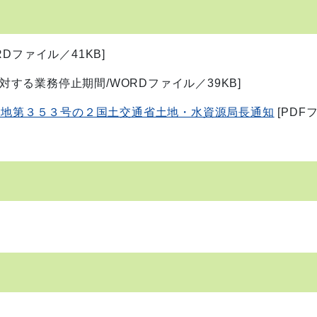
RDファイル／41KB]
する業務停止期間/WORDファイル／39KB]
土地第３５３号の２国土交通省土地・水資源局長通知
[PDF