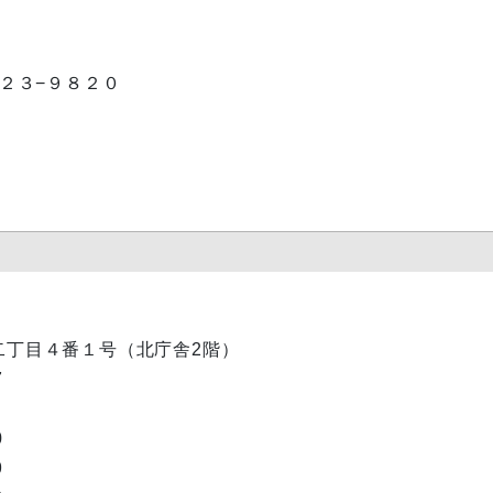
２３−９８２０
ノ内二丁目４番１号（北庁舎2階）
7
0
9