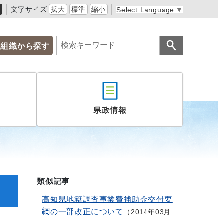
黒
文字サイズ
拡大
標準
縮小
Select Language
▼
組織から探す
県政情報
類似記事
高知県地籍調査事業費補助金交付要
綱の一部改正について
2014年03月