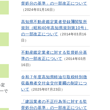
督処分の基準」の一部改正について
2024年01月16日
高知県不動産鑑定業者登録簿閲覧所
規則（昭和40年高知県規則第10号）
の一部改正について
2014年03月16
日
不動産鑑定業者に対する監督処分基
準の一部改正について
2014年03月
16日
令和７年度高知県軽油引取税特別徴
収義務者交付金交付要綱の制定につ
い定
いて
2025年07月23日
一で
「建設業者の不正行為等に対する監
督処分の基準」の一部改正について