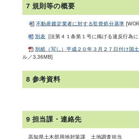
7 規則等の概要
不動産鑑定業者に対する監督処分基準
[WO
別表
[法第４１条第１号に掲げる違反行為に対
別紙（写し）平成２０年３月２７日付け国
ル／3.36MB]
8 参考資料
9 担当課・連絡先
高知県土木部用地対策課 土地調査担当