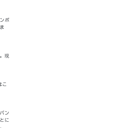
ンボ
ま
。現
はこ
バン
とに
。