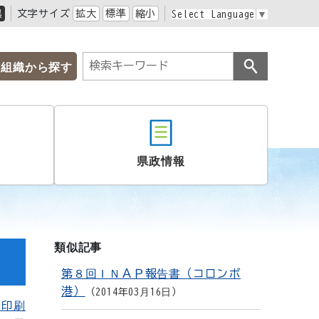
黒
文字サイズ
拡大
標準
縮小
Select Language
▼
組織から探す
県政情報
類似記事
第８回ＩＮＡＰ報告書（コロンボ
港）
2014年03月16日
を印刷