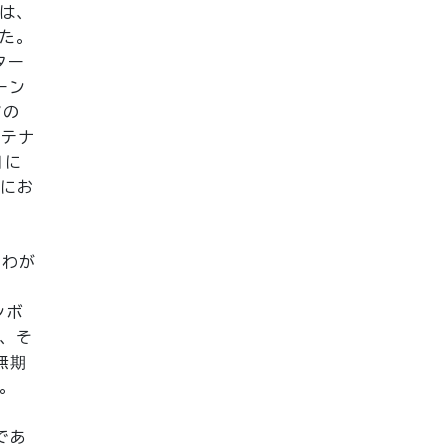
は、
た。
ター
ーン
アの
ンテナ
月に
ルにお
、わが
ンボ
、そ
無期
。
であ