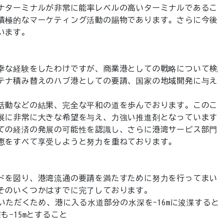
ナターミナルが非常に能率レベルの高いターミナルであるこ
積極的なマーケティング活動の賜物であります。さらに今後
います。
幸な経験をしたわけですが、商業港としての戦略について検
テナ積み替えのハブ港としての要請、国家の地域開発に与え
活動などの結果、完全な平和の道を歩んでおります。このこ
展に非常に大きな希望を与え、力強い推進剤となっています
ての経済の発展の可能性を認識し、さらに港湾サービス部門
恵をすべて享受しようと努力を重ねております。
ドを図り、港湾流通の要請を満たすために努力を行ってまい
そのいくつかはすでに完了しております。
いただくため、港に入る水道部分の水深を−16mに浚渫する
−15mとすること