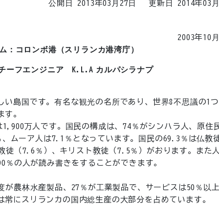
公開日 2013年03月27日
更新日 2014年03
2003年10
ウム：コロンボ港（スリランカ港湾庁）
ーフエンジニア K.L.A カルパシラナプ
しい島国です。有名な観光の名所であり、世界8不思議の1
ます。
口は1,900万人です。国民の構成は、74％がシンハラ人、原住
％、ムーア人は7.1％となっています。国民の69.3％は仏教
教徒（7.6％）、キリスト教徒（7.5％）がおります。また
90％の人が読み書きをすることができます。
度が農林水産製品、27％が工業製品で、サービスは50％以
は常にスリランカの国内総生産の大部分を占めています。