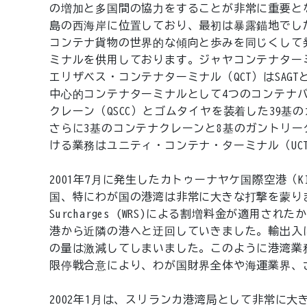
の増加と多国間の協力をすることが非常に重要と
島の西海岸に位置しており、最初は暴露錨地でし
コンテナ貨物の世界的な傾向と歩みを同じくして
ミナルを供用しております。ジャヤコンテナターミ
エリザベス・コンテナターミナル（QCT）はSAG
中心的コンテナターミナルとして4つのコンテナバ
クレーン（QSCC）とゴムタイヤを装着した39基の
さらに3基のコンテナクレーンと8基のガントリ
ける業務はユニティ・コンテナ・ターミナル（UC
2001年7月に発生したカトゥーナヤケ国際空港（
国、特にわが国の港湾は非常に大きな打撃を蒙りまし
Surcharges (WRS)による割増料金が適
港から近隣の港へと迂回していきました。輸出入
の量は激減してしまいました。このように港湾業務
限停戦合意により、わが国財界全体や海運業界、
2002年1月は、スリランカ港湾局として非常に