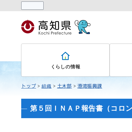
読み上げる
くらしの情報
トップ
組織
土木部
港湾振興課
第５回ＩＮＡＰ報告書（コロ