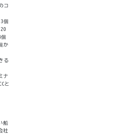
のコ
3個
20
4個
個か
きる
ミナ
CCと
い船
会社