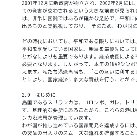
2001年12月に新政府が樹立され、2002年2月
ての覚書が交わされるという大きな前進が見られま
は、非常に困難ではあるが確かな足跡で、平和に
出るものと楽観視しており、 そのため、わが国
どの時代においても、平和である限りにおいては
平和を享受している国家は、発展を最優先にして
とがなによりも重要であります。経済成長による
必要となります。したがって、本年のINAPシン
えます。私たち港湾当局も、「この互いに利する
とにより、国家経済に多大な貢献を行うことがで
2.0 はじめに
島国であるスリランカは、コロンボ、ガレ、トリ
す。地理的な要所にあることから、これらの港は
ンカ港湾局が管理しています。
わが国が推し進めている国家開発を達成するには、
の製品の出入りのスムーズな流れを確保すること、