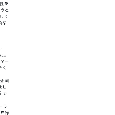
性を
そうと
して
的な
し
た。
たター
たく
、余剰
まし
定で
ーラ
）を締