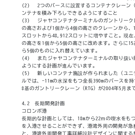
(2) 2つのバースに設置するコンテナクレーン（
ンテナを積み下ろしできるようにすること
(3) ジャヤコンテナターミナルのガントリーク
の高さおよび1個から4個の高さのクレーンから、1
スロットから48,912スロットに増やすこと。現
の高さを1個から5個の高さに改めます。さらに1
ら5個のものに入れ替えています。
(4) またジャヤコンテナターミナルの取り扱い能
ようにする計画が進んでいます。
(5) 新しいコンテナ施設が作られました（ユニ
ルでは、−11mの水深をもつ全長390mのバースを
8基のガントリークレーン（RTG）が2004年5
4.2 長期開発計画
コロンボ港
長期的な計画としては、18mから22ｍの喫水を
を入港させることができず、港湾外周の開発が急務
と、港湾外周開発工事詳細設計デザインに関する