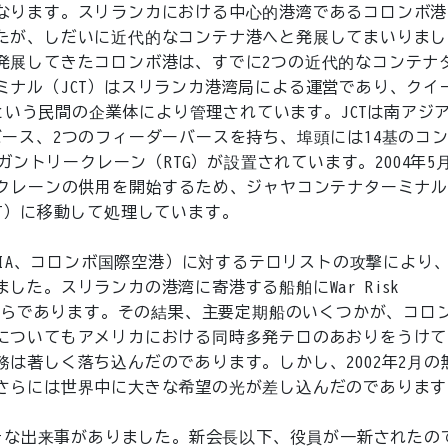
なります。スリランカにおける中心的港湾であるコロンボ港
たが、しだいに近代的なコンテナ港へと発展してまいりまし
発展してきたコロンボ港は、すでに2つの近代的なコンテナ
ナル（JCT）はスリランカ港湾局による運営であり、クイ
Tという民間の企業体により管理されています。JCTは南アジ
ース、2つのフィーダーバースを持ち、埠頭には14基のコ
ガントリークレーン（RTG）が設置されています。2004年5
ークレーンの供用を開始するため、ジャヤコンテナターミナ
T）に移動して処理しています。
KIA、コロンボ国際空港）に対するテロリストの攻撃により
た。スリランカの港湾に寄港する船舶にWar Risk
用されたからであります。その結果、主要定期船のいくつかが、コロ
についてもアメリカにおける同時多発テロのあおりをうけて
は著しく落ち込んだのであります。しかし、2002年2月の
さらには世界中に大きな希望の光が差し込んだのであります
大きな出来事がありました。新会長以下、役員が一新されたの