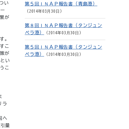
につい
第５回ＩＮＡＰ報告書（青島港）
ェー
2014年03月30日
果が
第８回ＩＮＡＰ報告書（タンジュン
ペラ港）
2014年03月30日
す。
すこ
第５回ＩＮＡＰ報告書（タンジュン
策が
ペラ港）
2014年03月30日
るとい
うこ
ま
リラ
国へ
取引量