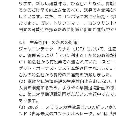
ります。新しい経営陣は、ひるむことなく、停戦
できるだけ早く向上させるべく、活発で有意義な活動
しています。また、コロンボ港における短期・長
おります。ガレ、トリンコマリー、カンケサントゥ
開発の可能性を探るために対策と計画が進行中で
3.0 生産性向上のための対策
ジャヤコンテナターミナル（JCT）において、生
た。管理者により「互いに利する」ための政策が
(1) 船会社から荷役業者へ渡されていた「スピ
ゲット・ボーナス・システムが適用されました。そ
さんの船会社から賞賛のお言葉を頂戴しました。
(2) 継続的に港湾施設の生産性向上をおこない
人員を削減するため、ようやく早期退職計画の導入
た。第二次早期退職計画がただいま実行中であり、少
あります。
(3) 2002年、スリランカ港湾局は7つの新し
ンド（世界最大のコンテナオペレータ。APLは世界