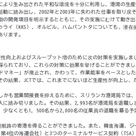
により生み出された平和な環境を十分に利用し、港湾の生産
に踏み出し、2002年と2003年に失われた仕事を取り戻
期の開発項目を明示するとともに、その実施にむけて動き出
ライ（KKS）、オルビル、ハムバントタについても、潜在
あります。
産性向上およびスループット増のために次の対策を実施しま
採られており、これらの対策に効果を挙げることができまし
ードマネー」が廃止され、かわって、作業能率をベースとし
の結果、JCTでは、これまでにないほど生産性が向上し、
、しかも営業間接費を抑えるために、スリランカ港湾局では
に踏み切りました。その結果、2,993名が港湾局を退職し
なくとも1，500名から2,000名の従業員の退職を募る予
い定期航路の寄港を得ることができました。また、韓進海運、ジ
第4位の海運会社）と3つのターミナルサービス契約（TSA