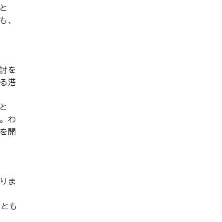
と
も、
討を
る港
と
。わ
を開
りま
ととも