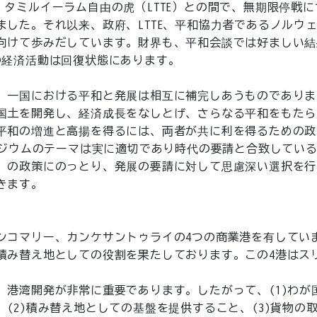
には、タミルイーラム自由の虎（LTTE）との間で、無期限停戦
した。それ以来、政府、LTTE、平和協力者であるノルウ
向けて歩みだしています。財界も、平和会談では好ましい結
の経済活動は回復状態にあります。
、一国における平和と発展は相互に補完しあうものでありま
国土を開発し、経済成長をなしとげ、さらなる平和をもたら
平和の増進と高揚を得るには、両者が共に利を得るための政
ポジウムのテーマは実に適切であり時代の要請と合致してい
」の政策にのっとり、発展の要請に対して思慮深い選択を行
きます。
ンコマリー、カンケサントゥライの4つの商業港を有してい
積み替え地としての役割を果たしております。この4港はス
港湾開発が非常に重要であります。したがって、(1)わが
(2)積み替え地としての基盤を提供すること、(3)貨物の