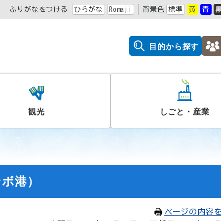
ふりがなをつける
ひらがな
Romaji
背景色
標準
黄
青
目的から探す
観光
しごと・産業
ンボ港）
ページの内容