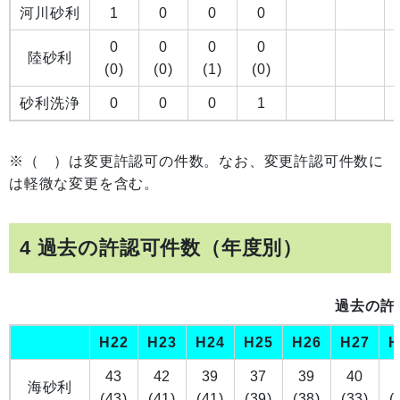
河川砂利
1
0
0
0
0
0
0
0
陸砂利
(0)
(0)
(1)
(0)
砂利洗浄
0
0
0
1
※（ ）は変更許認可の件数。なお、変更許認可件数に
は軽微な変更を含む。
4 過去の許認可件数（年度別）
過去の許
H22
H23
H24
H25
H26
H27
H
43
42
39
37
39
40
海砂利
(43)
(41)
(41)
(39)
(38)
(33)
(