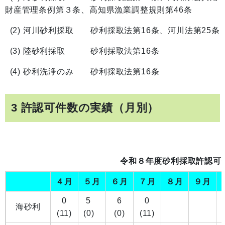
財産管理条例第３条、高知県漁業調整規則第46条
(2) 河川砂利採取 砂利採取法第16条、河川法第25条
(3) 陸砂利採取 砂利採取法第16条
(4) 砂利洗浄のみ 砂利採取法第16条
3 許認可件数の実績（月別）
令和８年度砂利採取許認可
４月
５月
６月
７月
８月
９月
0
5
6
0
海砂利
(11)
(0)
(0)
(11)