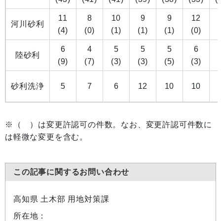
11
8
10
9
9
12
河川砂利
(4)
(0)
(1)
(1)
(1)
(0)
(
6
4
5
5
5
6
陸砂利
(9)
(7)
(3)
(3)
(5)
(3)
(
砂利洗浄
5
7
6
12
10
10
※（ ）は変更許認可の件数。なお、変更許認可件数に
は軽微な変更を含む。
この記事に関するお問い合わせ
高知県 土木部 用地対策課
所在地：