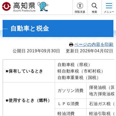
閲覧支援
検索
メニュー
自動車と税金
ページの内容を印刷
公開日 2019年09月30日
更新日 2026年04月02日
自動車税（県税）
■保有しているとき
軽自動車税（市町村税）
自動車重量税（国税）
揮発油税（国
ガソリン消費
地方揮発油税
■使用するとき（燃料）
ＬＰＧ消費
石油ガス税（
軽油消費
軽油引取税（