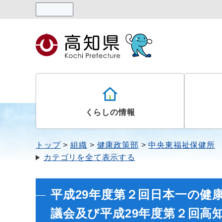
読み上げる
くらしの情報
トップ
組織
健康政策部
中央東福祉保健所
カテゴリを全て表示する
平成29年度第２回日本一の健
議会及び平成29年度第２回高