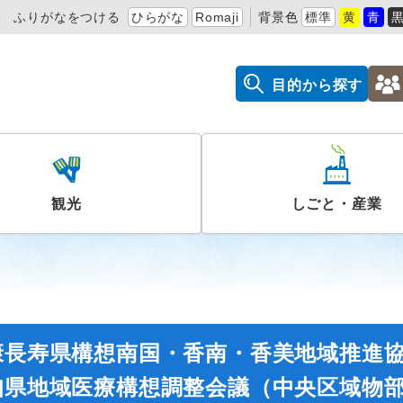
ふりがなをつける
ひらがな
Romaji
背景色
標準
黄
青
目的から探す
観光
しごと・産業
康長寿県構想南国・香南・香美地域推進
知県地域医療構想調整会議（中央区域物