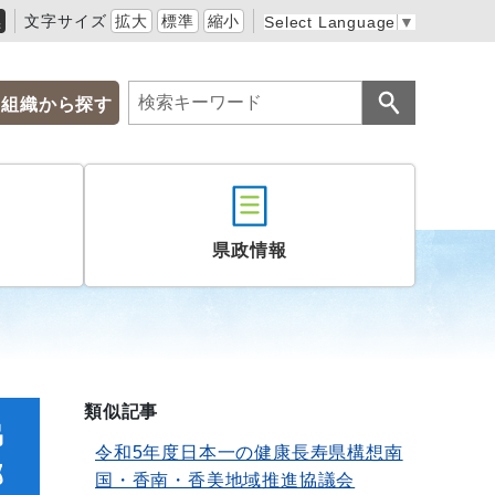
黒
文字サイズ
拡大
標準
縮小
Select Language
▼
組織から探す
県政情報
類似記事
協
令和5年度日本一の健康長寿県構想南
部
国・香南・香美地域推進協議会