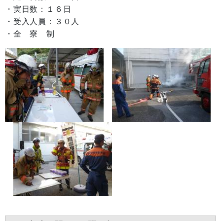
・実日数：１６日
・受入人員：３０人
・全 寮 制