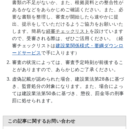
書類の不足がないか、また、根拠資料との整合性が
あるかなどをあらかじめご確認ください。また、
必
要な書類を
整理し、審査が開始したら速やかに提
出、提示をしていただけるようご協力をお願いいた
します。簡易な
経審チェックリスト
を
設けています
ので、受審される際は、ぜひご活用ください。（経
審チェックリストは
建設業関係様式・要綱ダウンロ
ードサービス
で手に入ります）
審査の状況によっては、審査予定時刻が前後するこ
とがありますので、あらかじめご了承ください。
虚偽記載が認められた場合、建設業法第28条に基づ
き、監督処分の対象になります。また、場合によっ
ては建設業法第50条に基づき、懲役、罰金等の刑事
罰に処せられます。
この記事に関するお問い合わせ