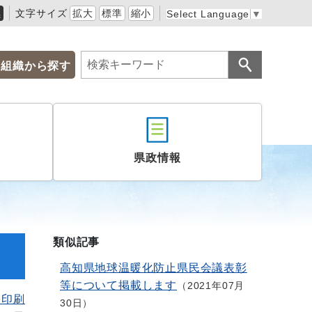
黒
文字サイズ
拡大
標準
縮小
Select Language
▼
組織から探す
県政情報
類似記事
高知県地球温暖化防止県民会議表彰
等について掲載します
2021年07月
を印刷
30日