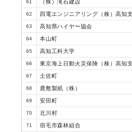
（株）滝石建設
61
四電エンジニアリング（株）高知
62
高知県ハイヤー協会
63
本山町
64
高知工科大学
65
東京海上日動火災保険（株）高知
66
土佐町
67
鹿敷製紙（株）
68
安田町
69
北川村
70
宿毛市森林組合
71