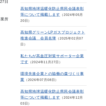
27日
高知県地球温暖化防止県民会議表彰
等について掲載します
2024年05月
事業所
20日
高知県グリーンLPガスプロジェクト
推進会議 会員名簿
2025年02月07
日
私たちが高血圧対策サポーター企業
です
2024年11月27日
環境先進企業との協働の森づくり事
業
2026年07月08日
高知県地球温暖化防止県民会議表彰
等について掲載します
2024年12月
03日