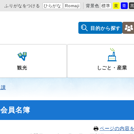
ふりがなをつける
ひらがな
Romaji
背景色
標準
黄
青
目的から探す
観光
しごと・産業
進課
議会員名簿
ページの内容