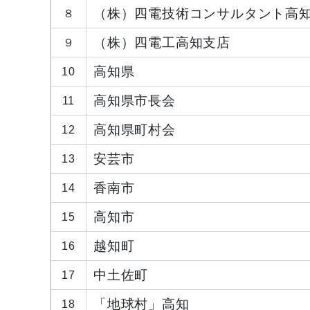
（株）四電技術コンサルタント高
８
（株）四電工高知支店
９
高知県
10
高知県市長会
11
高知県町村会
12
安芸市
13
香南市
14
高知市
15
越知町
16
中土佐町
17
「地球村」高知
18