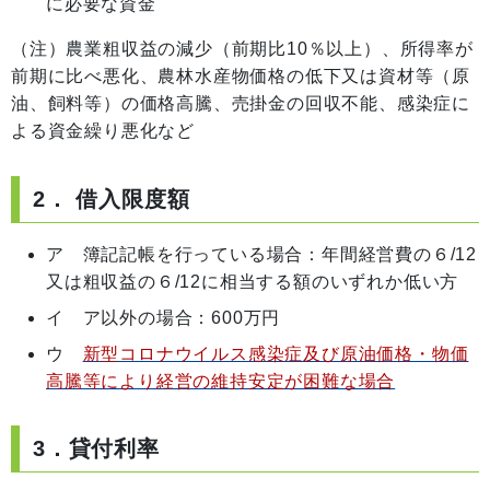
に必要な資金
（注）農業粗収益の減少（前期比10％以上）、所得率が
前期に比べ悪化、農林水産物価格の低下又は資材等（原
油、飼料等）の価格高騰、売掛金の回収不能、感染症に
よる資金繰り悪化など
2． 借入限度額
ア 簿記記帳を行っている場合：年間経営費の６/12
又は粗収益の６/12に相当する額のいずれか低い方
イ ア以外の場合：600万円
ウ
新型コロナウイルス感染症及び原油価格・物価
高騰等により経営の維持安定が困難な場合
3．貸付利率