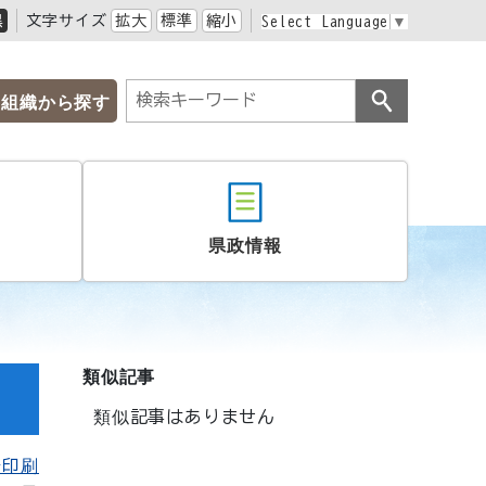
黒
文字サイズ
拡大
標準
縮小
Select Language
▼
組織から探す
県政情報
類似記事
類似記事はありません
を印刷