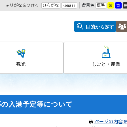
ふりがなをつける
ひらがな
Romaji
背景色
標準
黄
青
目的から探す
観光
しごと・産業
等の入港予定等について
ページの内容