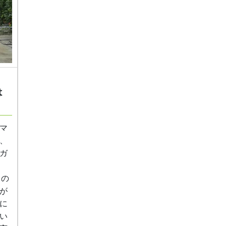
は
マ
、
ガ
）の
が
に
い