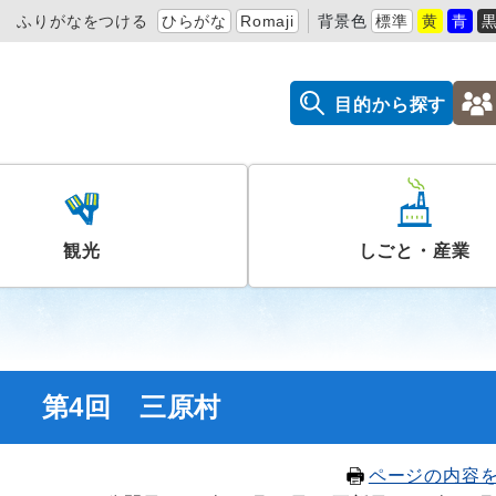
ふりがなをつける
ひらがな
Romaji
背景色
標準
黄
青
目的から探す
観光
しごと・産業
」 第4回 三原村
ページの内容