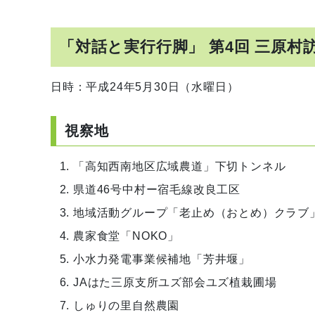
「対話と実行行脚」 第4回 三原村
日時：平成24年5月30日（水曜日）
視察地
「高知西南地区広域農道」下切トンネル
県道46号中村ー宿毛線改良工区
地域活動グループ「老止め（おとめ）クラブ
農家食堂「NOKO」
小水力発電事業候補地「芳井堰」
JAはた三原支所ユズ部会ユズ植栽圃場
しゅりの里自然農園