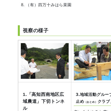
（有）四万十みはら菜園
視察の様子
1.「高知西南地区広
3.
地域活動グルー
域農道」下切トンネ
止め
クラブ
（おとめ）
ル