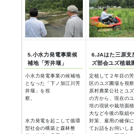
5.小水力発電事業候
6.JAはた三原支
補地「芳井堰」
ズ部会ユズ植栽
小水力発電事業の候補地
定植して２年目の
となった「下ノ加江川芳
区のユズ圃場を視
井堰」を視
原村農業公社とユ
察。
の方から、現在の
培の現状や栽培面
大など今後の取組
水力発電を起こして循環
対策、雇用の確保
型社会の構築と森林整
てお話をお伺いし