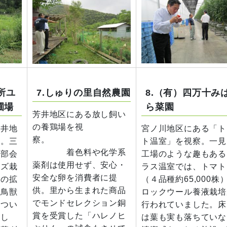
所ユ
7.しゅりの里自然農園
8.（有）四万十み
圃場
ら菜園
芳井地区にある放し飼い
の養鶏場を視
芳井地
宮ノ川地区にある「ト
察。
察。三
ト温室」を視察。一見
着色料や化学系
ズ部会
工場のような趣もある
薬剤は使用せず、安心・
ユズ栽
ラス温室では、トマト
安全な卵を消費者に提
積の拡
（４品種約65,000株
供。里から生まれた商品
や鳥獣
ロックウール養液栽培
でモンドセレクション銅
につい
行われていました。床
賞を受賞した「ハレノヒ
まし
は葉も実も落ちていな