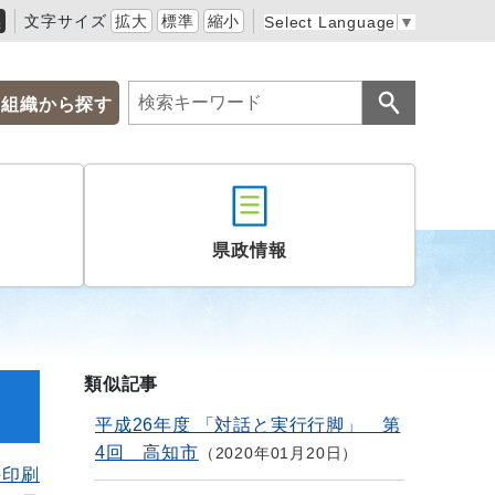
黒
文字サイズ
拡大
標準
縮小
Select Language
▼
組織から探す
県政情報
類似記事
平成26年度 「対話と実行行脚」 第
4回 高知市
2020年01月20日
を印刷