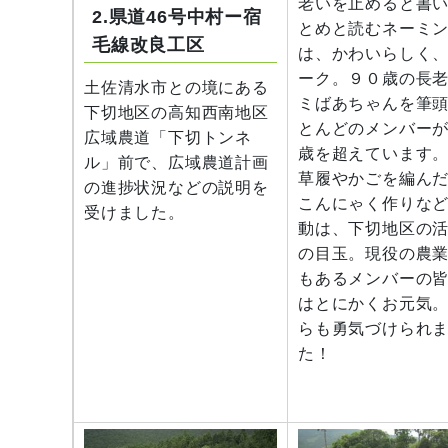
老いを止めると書
2.県道46号中村ー宿
とめと読むネーミ
毛線改良工区
は、かわいらしく
ーク。９０歳の長
土佐清水市との境にある
ミばあちゃんを筆
下切地区の高知西南地区
とんどのメンバー
広域農道「下切トンネ
歳を超えています
ル」前で、広域農道計画
草履やかごを編ん
の進捗状況などの説明を
こんにゃく作りな
受けました。
動は、下切地区の
の目玉。現役の農
もあるメンバーの
はとにかくお元気
らも勇気づけられ
た！