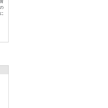
育
の
に