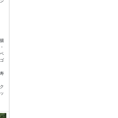
ン
揚
・
ベ
ゴ
寿
ク
ッ