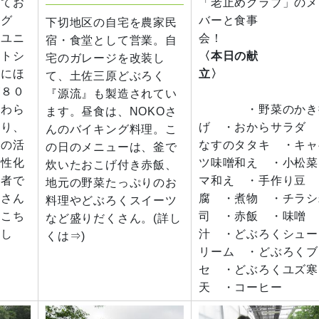
いてお
「老止めクラブ」のメ
ング
バーと食事
下切地区の自宅を農家民
、ユニ
会！
宿・食堂として営業。自
老トシ
〈本日の献
宅のガレージを改装し
頭にほ
立〉
て、土佐三原どぶろく
が８０
『源流』も製造されてい
。わら
・野菜のかき
ます。昼食は、NOKOさ
だり、
げ ・おからサラダ 
んのバイキング料理。こ
どの活
なすのタタキ ・キャ
の日のメニューは、釜で
活性化
ツ味噌和え ・小松菜
炊いたおこげ付き赤飯、
業者で
マ和え ・手作り豆
地元の野菜たっぷりのお
皆さん
腐 ・煮物 ・チラシ
料理やどぶろくスイーツ
。こち
司 ・赤飯 ・味噌
など盛りだくさん。(詳し
まし
汁 ・どぶろくシュー
くは⇒)
リーム ・どぶろくブ
セ ・どぶろくユズ寒
天 ・コーヒー