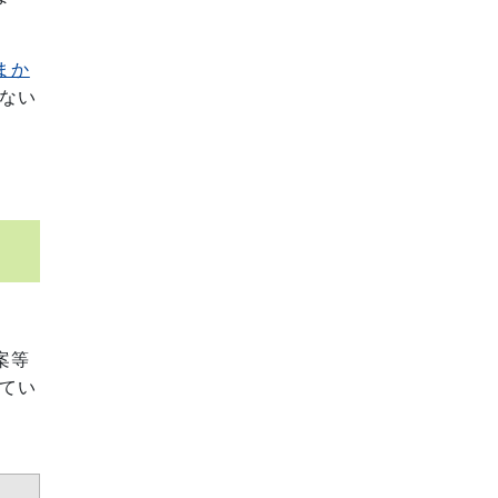
まか
ない
案等
てい