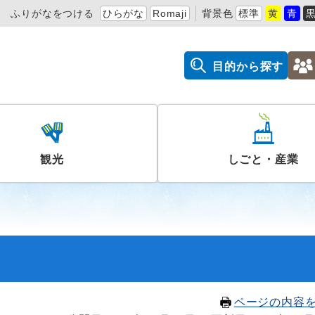
ふりがなをつける
ひらがな
Romaji
背景色
標準
黄
青
目的から探す
観光
しごと・産業
ページの内容