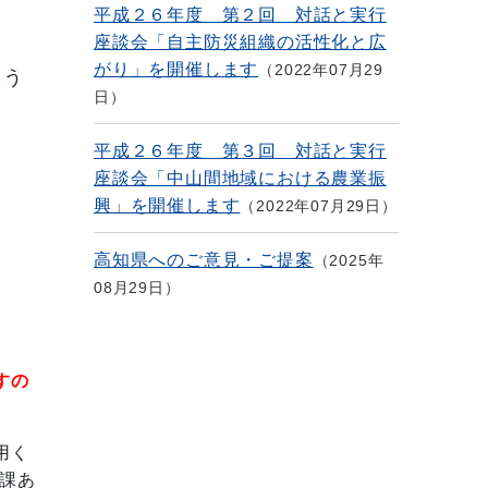
平成２６年度 第２回 対話と実行
座談会「自主防災組織の活性化と広
がり」を開催します
2022年07月29
たう
日
平成２６年度 第３回 対話と実行
座談会「中山間地域における農業振
興」を開催します
2022年07月29日
高知県へのご意見・ご提案
2025年
08月29日
すの
用く
課あ