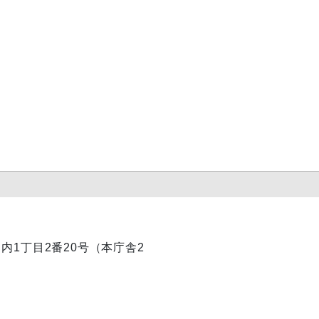
丸ノ内1丁目2番20号（本庁舎2