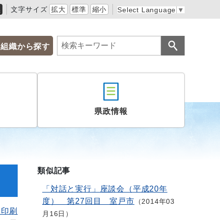
黒
文字サイズ
拡大
標準
縮小
Select Language
▼
組織から探す
県政情報
類似記事
「対話と実行」座談会（平成20年
度） 第27回目 室戸市
2014年03
を印刷
月16日