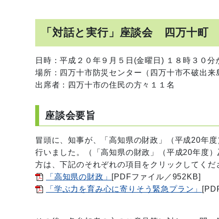
「対話と実行」座談会 四万十町
日時：平成２０年９月５日(金曜日) １８時３０
場所：四万十市防災センター（四万十市不破出来
出席者：四万十市の住民の方々１１名
座談会要旨
冒頭に、知事が、「高知県の財政」（平成20年
行いました。（「高知県の財政」（平成20年度
方は、下記のそれぞれの項目をクリックしてくだ
「高知県の財政」
[PDFファイル／952KB]
「学ぶ力を育み心に寄りそう緊急プラン」
[P