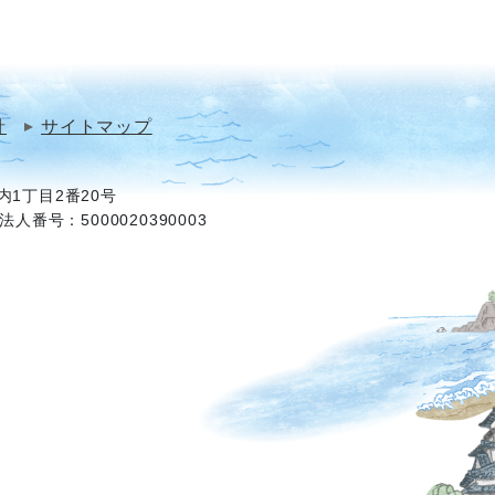
針
サイトマップ
1丁目2番20号
法人番号：5000020390003