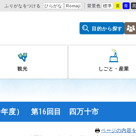
ふりがなをつける
ひらがな
Romaji
背景色
標準
黄
青
目的から探す
観光
しごと・産業
0年度） 第16回目 四万十市
ページの内容