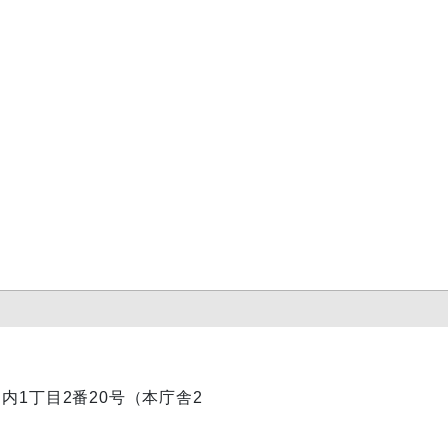
丸ノ内1丁目2番20号（本庁舎2