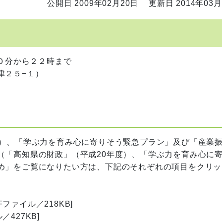
公開日 2009年02月20日
更新日 2014年03月
３０分から２２時まで
津２５−１）
度）、「学ぶ力を育み心に寄りそう緊急プラン」及び「産業
（「高知県の財政」（平成20年度）、「学ぶ力を育み心に
め」をご覧になりたい方は、下記のそれぞれの項目をクリッ
DFファイル／218KB]
／427KB]