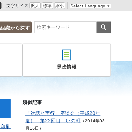
黒
文字サイズ
拡大
標準
縮小
Select Language
▼
組織から探す
県政情報
類似記事
「対話と実行」座談会（平成20年
度） 第22回目 いの町
2014年03
を印刷
月16日