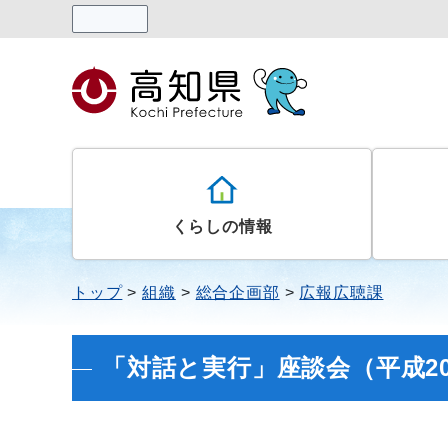
読み上げる
くらしの情報
トップ
組織
総合企画部
広報広聴課
「対話と実行」座談会（平成2