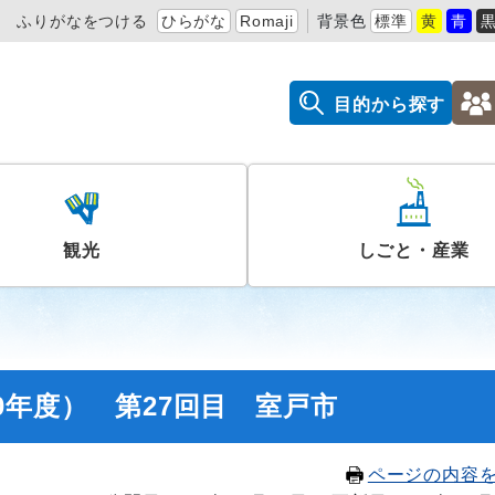
ふりがなをつける
ひらがな
Romaji
背景色
標準
黄
青
目的から探す
観光
しごと・産業
0年度） 第27回目 室戸市
ページの内容