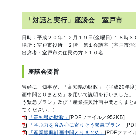
「対話と実行」座談会 室戸市
日時：平成２０年１２月１９日(金曜日) １８時
場所：室戸市役所 ２階 第１会議室（室戸市浮
出席者：室戸市の住民の方々１０名
座談会要旨
冒頭に、知事が、「高知県の財政」（平成20年
画中間とりまとめ」を用いて説明を行いました。
う緊急プラン」及び「産業振興計画中間とりまと
てください。）
「高知県の財政」
[PDFファイル／952KB]
「学ぶ力を育み心に寄りそう緊急プラン」
[P
「産業振興計画中間とりまとめ」
[PDFファイル