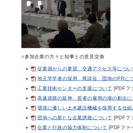
○参加企業の方々と知事との意見交換
従業員からの要望、交通アクセス等につい
地元学卒者の採用、商談会、団地のPRに
工業技術センターの支援について
[PDFフ
高速道路の延伸、若者の雇用の場の創出に
環境に優しい土木建設機械を採用する仕組
団地への新たな企業誘致について
[PDFフ
企業と行政の協力体制について
[PDFファ