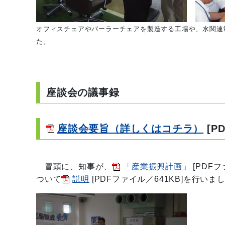
オフィスチェアやパーラーチェアを製造する工場や、水関連
た。
座談会の議事録
座談会要旨（詳しくはコチラ）
[P
冒頭に、知事が、
「産業振興計画」
[PDFフ
ついて
説明
[PDFファイル／641KB]
を行いま