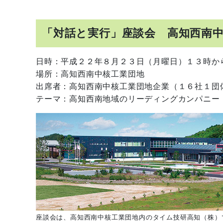
「対話と実行」座談会 高知西南
日時：平成２２年８月２３日（月曜日）１３時か
場所：高知西南中核工業団地
出席者：高知西南中核工業団地企業（１６社１団
テーマ：高知西南地域のリーディングカンパニー
座談会は、高知西南中核工業団地内のタイム技研高知（株）