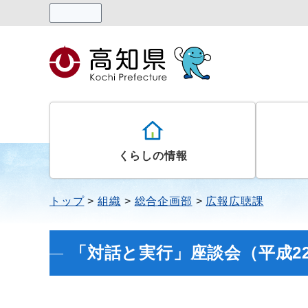
読み上げる
くらしの情報
トップ
組織
総合企画部
広報広聴課
「対話と実行」座談会（平成2