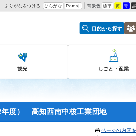
ふりがなをつける
ひらがな
Romaji
背景色
標準
黄
青
目的から探す
観光
しごと・産業
2年度） 高知西南中核工業団地
ページの内容