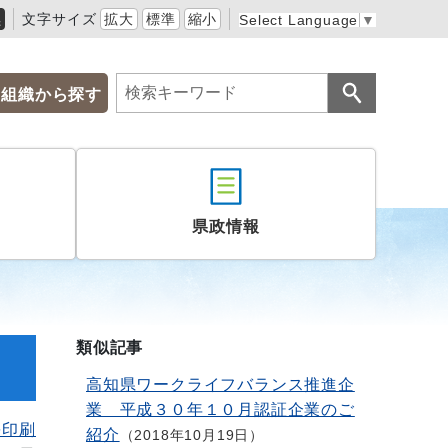
黒
文字サイズ
拡大
標準
縮小
Select Language
▼
組織から探す
県政情報
類似記事
高知県ワークライフバランス推進企
業 平成３０年１０月認証企業のご
を印刷
紹介
2018年10月19日