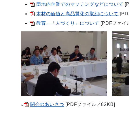
団地内企業でのマッチングなどについて
[
木材の価値と高品質化の取組について
[P
教育、「人づくり」について
[PDFファイル
○
閉会のあいさつ
[PDFファイル／82KB]