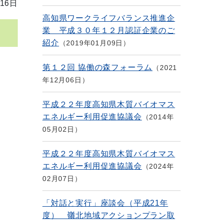
16日
高知県ワークライフバランス推進企
業 平成３０年１２月認証企業のご
紹介
2019年01月09日
第１２回 協働の森フォーラム
2021
年12月06日
平成２２年度高知県木質バイオマス
エネルギー利用促進協議会
2014年
05月02日
平成２２年度高知県木質バイオマス
エネルギー利用促進協議会
2024年
02月07日
「対話と実行」座談会（平成21年
度） 嶺北地域アクションプラン取