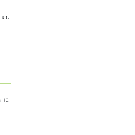
きまし
」に