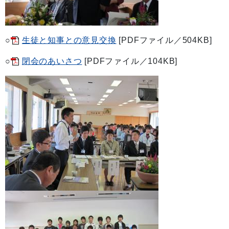
○
生徒と知事との意見交換
[PDFファイル／504KB]
○
閉会のあいさつ
[PDFファイル／104KB]