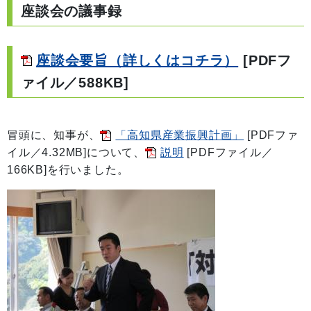
座談会の議事録
座談会要旨（詳しくはコチラ）
[PDFフ
ァイル／588KB]
冒頭に、知事が、
「高知県産業振興計画」
[PDFファ
イル／4.32MB]
について、
説明
[PDFファイル／
166KB]
を行いました。