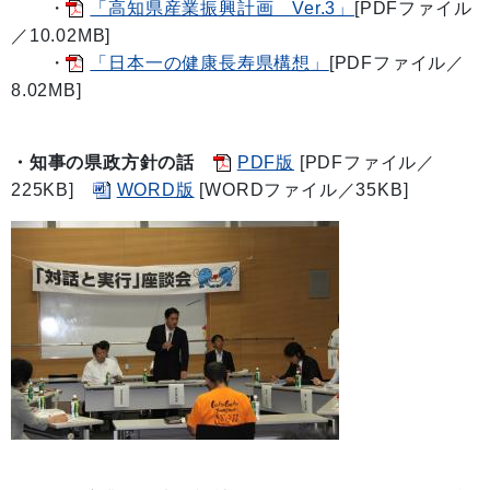
・
「高知県産業振興計画 Ver.3」
[PDFファイル
／10.02MB]
・
「日本一の健康長寿県構想」
[PDFファイル／
8.02MB]
・知事の県政方針の話
PDF版
[PDFファイル／
225KB]
WORD版
[WORDファイル／35KB]