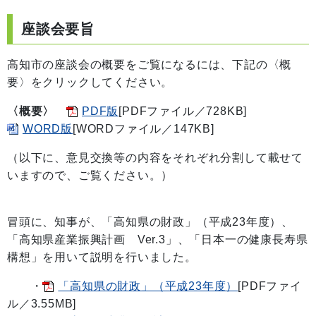
座談会要旨
高知市の座談会の概要をご覧になるには、下記の〈概
要〉をクリックしてください。
〈概要〉
PDF版
[PDFファイル／728KB]
WORD版
[WORDファイル／147KB]
（以下に、意見交換等の内容をそれぞれ分割して載せて
いますので、ご覧ください。）
冒頭に、知事が、「高知県の財政」（平成23年度）、
「高知県産業振興計画 Ver.3」、「日本一の健康長寿県
構想」を用いて説明を行いました。
・
「高知県の財政」（平成23年度）
[PDFファイ
ル／3.55MB]