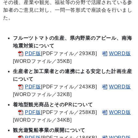
その後、産業や観光、福祉等の分野で活躍されている参
加者のご意見に対し、一問一答形式で座談会を行いまし
た。
フルーツトマトの生産、県内野菜のアピール、南海
地震対策について
PDF版
[PDFファイル／293KB]
WORD版
[WORDファイル／35KB]
生産者と加工業者との連携による安定した計画生産
について
PDF版
[PDFファイル／243KB]
WORD版
[WORDファイル／32KB]
着地型観光商品とそのPRについて
PDF版
[PDFファイル／258KB]
WORD版
[WORDファイル／34KB]
観光遊覧船事業の展開について
PDF版
[PDFファイル／184KB]
WORD版