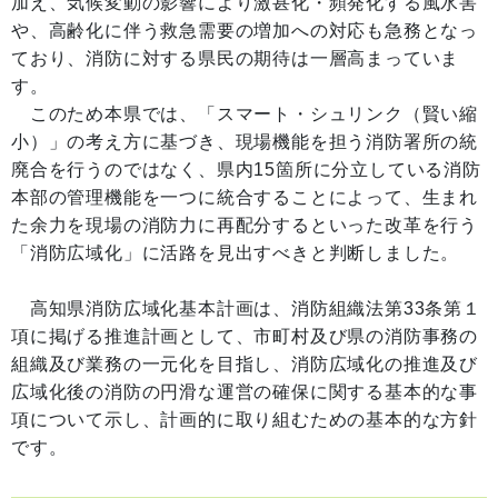
加え、気候変動の影響により激甚化・頻発化する風水害
や、高齢化に伴う救急需要の増加への対応も急務となっ
ており、消防に対する県民の期待は一層高まっていま
す。
このため本県では、「スマート・シュリンク（賢い縮
小）」の考え方に基づき、現場機能を担う消防署所の統
廃合を行うのではなく、県内15箇所に分立している消防
本部の管理機能を一つに統合することによって、生まれ
た余力を現場の消防力に再配分するといった改革を行う
「消防広域化」に活路を見出すべきと判断しました。
高知県消防広域化基本計画は、消防組織法第33条第１
項に掲げる推進計画として、市町村及び県の消防事務の
組織及び業務の一元化を目指し、消防広域化の推進及び
広域化後の消防の円滑な運営の確保に関する基本的な事
項について示し、計画的に取り組むための基本的な方針
です。