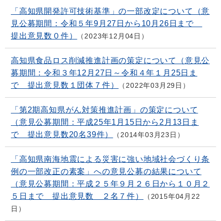
「高知県開発許可技術基準」の一部改定について（意
見公募期間：令和５年9月27日から10月26日まで
提出意見数０件）
2023年12月04日
高知県食品ロス削減推進計画の策定について（意見公
募期間：令和３年12月27日～令和４年１月25日ま
で 提出意見数１団体７件）
2022年03月29日
「第2期高知県がん対策推進計画」の策定について
（意見公募期間：平成25年1月15日から2月13日ま
で 提出意見数20名39件）
2014年03月23日
「高知県南海地震による災害に強い地域社会づくり条
例の一部改正の素案」への意見公募の結果について
（意見公募期間：平成２５年９月２６日から１０月２
５日まで 提出意見数 ２名７件）
2015年04月22
日