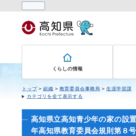
読み上げる
くらしの情報
トップ
組織
教育委員会事務局
生涯学習課
カテゴリを全て表示する
高知県立高知青少年の家の設置
年高知県教育委員会規則第８