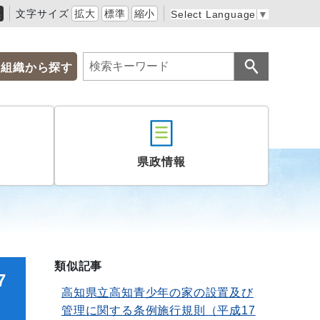
黒
文字サイズ
拡大
標準
縮小
Select Language
▼
組織から探す
県政情報
類似記事
7
高知県立高知青少年の家の設置及び
管理に関する条例施行規則（平成17