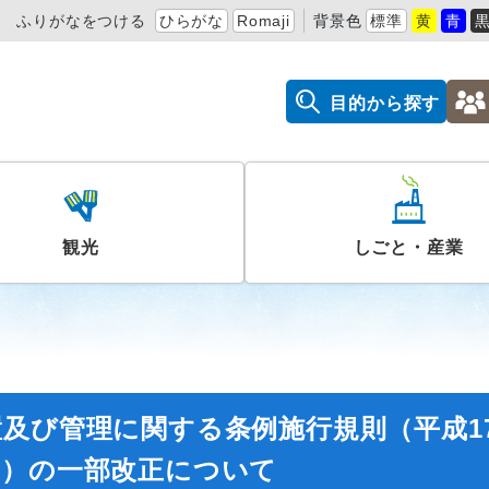
ふりがなをつける
ひらがな
Romaji
背景色
標準
黄
青
目的から探す
観光
しごと・産業
及び管理に関する条例施行規則（平成1
号）の一部改正について