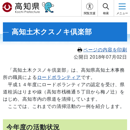
閲覧支援
検索
メニュー
高知土木クスノキ倶楽部
ページの内容を印刷
公開日 2018年07月02日
「高知土木クスノキ倶楽部」は、高知県高知土木事務
所の職員による
ロードボランティア
です。
平成１４年度にロードボランティアの認定を受け、県
道桂浜はりまや線（高知市桟橋通５丁目から梅ノ辻）を
はじめ、高知市内の県道を清掃しています。
ここでは、これまでの清掃活動の一例を紹介します。
今年度の活動状況