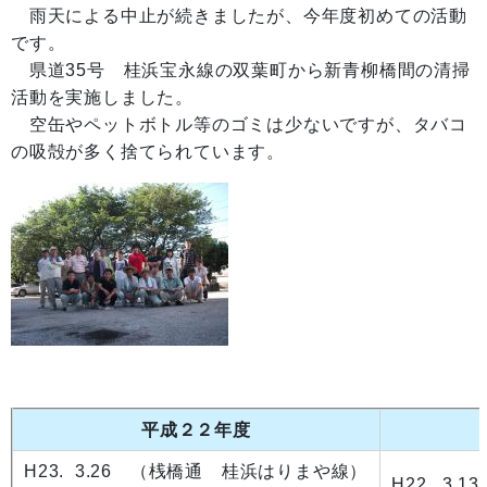
雨天による中止が続きましたが、今年度初めての活動
です。
県道35号 桂浜宝永線の双葉町から新青柳橋間の清掃
活動を実施しました。
空缶やペットボトル等のゴミは少ないですが、タバコ
の吸殻が多く捨てられています。
平成２２
年度
H23. 3.26 （桟橋通 桂浜はりまや線）
H22. 3