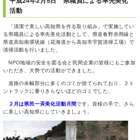
平成24年2月5日 県職員による率先美化
活動
「清潔で美しい高知県を作る取り組み」で実施してい
る県職員による率先美化活動として、県道春野赤岡線と
県道高知南環状線（花海道から高知市宇賀清掃工場）で
清掃活動を行いました。
NPO地域の安全を図る会と民間企業の皆様にもご参加
いただき、大勢での活動ができました。
道路の余幅部分に多くのゴミが捨てられており、２ト
ントラックに乗りきらないほどのゴミでした。
２月は県民一斉美化活動月間
です。皆様の手で、さら
に美しい高知県にしていきましょう。