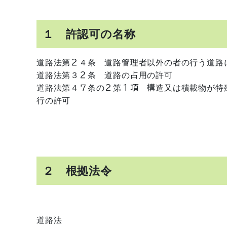
１ 許認可の名称
道路法第２４条 道路管理者以外の者の行う道路
道路法第３２条 道路の占用の許可
道路法第４７条の２第１項 構造又は積載物が特
行の許可
２ 根拠法令
道路法