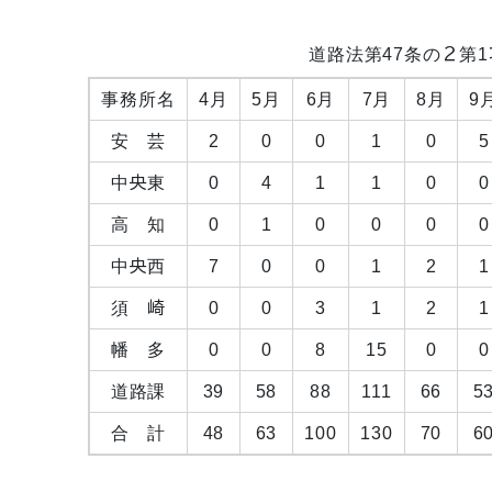
道路法第47条の２第
事務所名
4月
5月
6月
7月
8月
9
安 芸
2
0
0
1
0
5
中央東
0
4
1
1
0
0
高 知
0
1
0
0
0
0
中央西
7
0
0
1
2
1
須 崎
0
0
3
1
2
1
幡 多
0
0
8
15
0
0
道路課
39
58
88
111
66
5
合 計
48
63
100
130
70
6