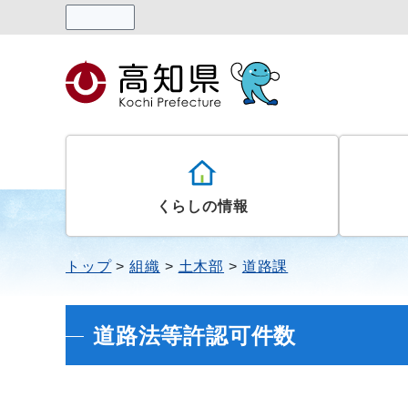
読み上げる
くらしの情報
トップ
組織
土木部
道路課
道路法等許認可件数