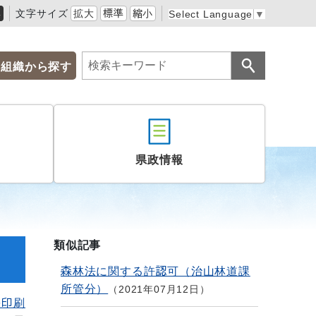
黒
文字サイズ
拡大
標準
縮小
Select Language
▼
組織から探す
県政情報
類似記事
森林法に関する許認可（治山林道課
所管分）
2021年07月12日
を印刷