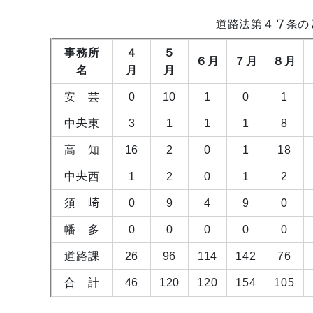
道路法第４７条の
事務所
４
５
６月
７月
８月
名
月
月
安 芸
0
10
1
0
1
中央東
3
1
1
1
8
高 知
16
2
0
1
18
中央西
1
2
0
1
2
須 崎
0
9
4
9
0
幡 多
0
0
0
0
0
道路課
26
96
114
142
76
合 計
46
120
120
154
105