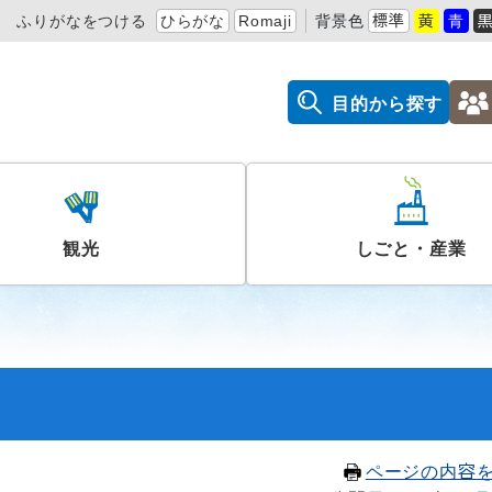
ふりがなをつける
ひらがな
Romaji
背景色
標準
黄
青
目的から探す
観光
しごと・産業
ページの内容