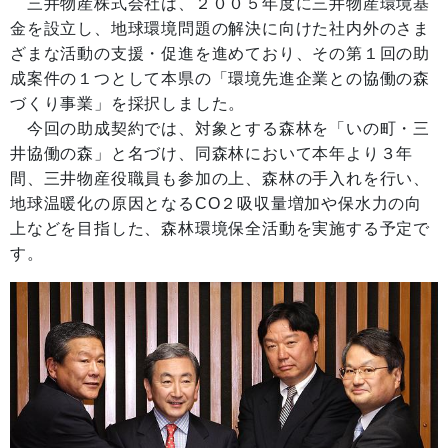
三井物産株式会社は、２００５年度に三井物産環境基
金を設立し、地球環境問題の解決に向けた社内外のさま
ざまな活動の支援・促進を進めており、その第１回の助
成案件の１つとして本県の「環境先進企業との協働の森
づくり事業」を採択しました。
今回の助成契約では、対象とする森林を「いの町・三
井協働の森」と名づけ、同森林において本年より３年
間、三井物産役職員も参加の上、森林の手入れを行い、
地球温暖化の原因となるCO２吸収量増加や保水力の向
上などを目指した、森林環境保全活動を実施する予定で
す。