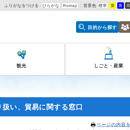
ふりがなをつける
ひらがな
Romaji
背景色
標準
黄
青
目的から探す
観光
しごと・産業
り扱い、貿易に関する窓口
ページの内容