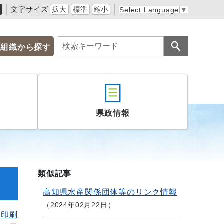
黒
文字サイズ
拡大
標準
縮小
Select Language
▼
組織から探す
県政情報
類似記事
高知県水産関係団体等のリンク情報
2024年02月22日
を印刷