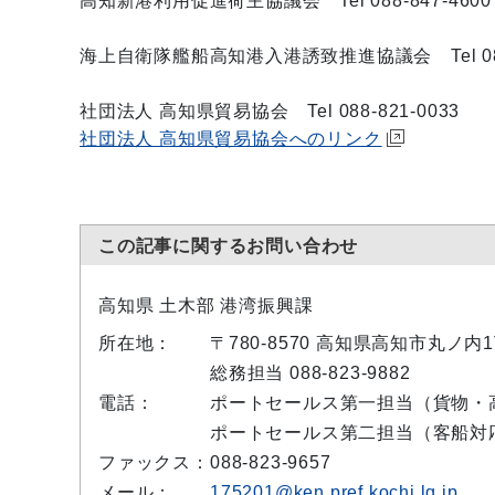
高知新港利用促進荷主協議会 Tel 088-847-4600
海上自衛隊艦船高知港入港誘致推進協議会 Tel 088-
社団法人 高知県貿易協会 Tel 088-821-0033
社団法人 高知県貿易協会へのリンク
この記事に関するお問い合わせ
高知県 土木部 港湾振興課
所在地：
〒780-8570 高知県高知市丸ノ内
総務担当 088-823-9882
電話：
ポートセールス第一担当（貨物・高知
ポートセールス第二担当（客船対応） 0
ファックス：
088-823-9657
メール：
175201@ken.pref.kochi.lg.jp