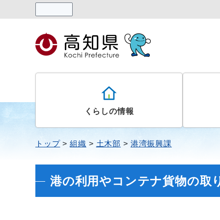
読み上げる
くらしの情報
トップ
組織
土木部
港湾振興課
港の利用やコンテナ貨物の取